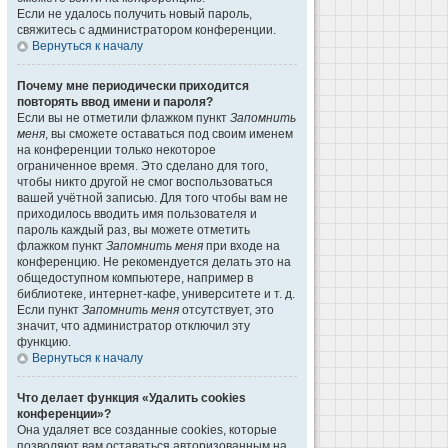
Если не удалось получить новый пароль,
свяжитесь с администратором конференции.
Вернуться к началу
Почему мне периодически приходится
повторять ввод имени и пароля?
Если вы не отметили флажком пункт
Запомнить
меня
, вы сможете оставаться под своим именем
на конференции только некоторое
ограниченное время. Это сделано для того,
чтобы никто другой не смог воспользоваться
вашей учётной записью. Для того чтобы вам не
приходилось вводить имя пользователя и
пароль каждый раз, вы можете отметить
флажком пункт
Запомнить меня
при входе на
конференцию. Не рекомендуется делать это на
общедоступном компьютере, например в
библиотеке, интернет-кафе, университете и т. д.
Если пункт
Запомнить меня
отсутствует, это
значит, что администратор отключил эту
функцию.
Вернуться к началу
Что делает функция «Удалить cookies
конференции»?
Она удаляет все созданные cookies, которые
позволяют вам оставаться авторизованным на