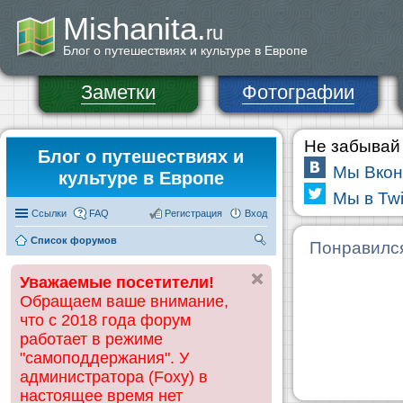
Mishanita.
ru
Блог о путешествиях и культуре в Европе
Заметки
Фотографии
Не забывай 
Блог о путешествиях и
Мы Вкон
культуре в Европе
Мы в Twi
Ссылки
FAQ
Регистрация
Вход
Список форумов
П
Понравилс
ои
Уважаемые посетители!
ск
Обращаем ваше внимание,
что с 2018 года форум
работает в режиме
"самоподдержания". У
администратора (Foxy) в
настоящее время нет