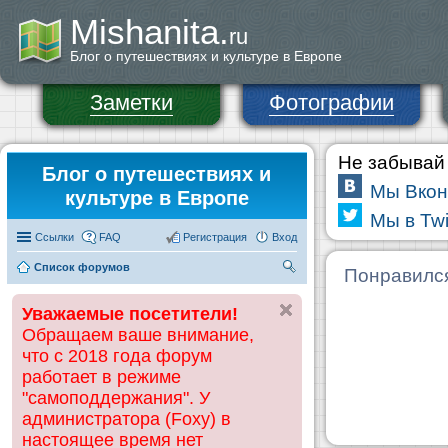
Mishanita.
ru
Блог о путешествиях и культуре в Европе
Заметки
Фотографии
Не забывай 
Блог о путешествиях и
Мы Вкон
культуре в Европе
Мы в Twi
Ссылки
FAQ
Регистрация
Вход
Список форумов
П
Понравилс
ои
Уважаемые посетители!
ск
Обращаем ваше внимание,
что с 2018 года форум
работает в режиме
"самоподдержания". У
администратора (Foxy) в
настоящее время нет