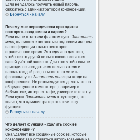
Если не удалось получить новый пароль,
свяжитесь с администратором конференции.
Вернуться к началу
Почему мне периодически приходится
повторять ввод имени и пароля?
Если вы не отметили флажком пункт
Запомнить
меня
, вы сможете оставаться под своим именем
на конференции только некоторое
ограниченное время. Это сделано для того,
чтобы никто другой не смог воспользоваться
вашей учётной записью. Для того чтобы вам не
приходилось вводить имя пользователя и
пароль каждый раз, вы можете отметить
флажком пункт
Запомнить меня
при входе на
конференцию. Не рекомендуется делать это на
общедоступном компьютере, например в
библиотеке, интернет-кафе, университете и т. д.
Если пункт
Запомнить меня
отсутствует, это
значит, что администратор отключил эту
функцию.
Вернуться к началу
Что делает функция «Удалить cookies
конференции»?
Она удаляет все созданные cookies, которые
позволяют вам оставаться авторизованным на