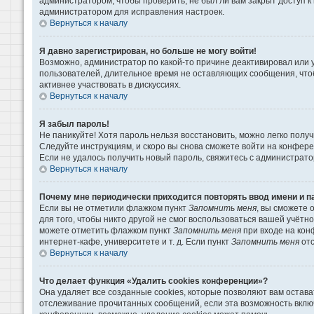
администратором, чтобы проверить, не был ли вам закрыт доступ 
администратором для исправления настроек.
Вернуться к началу
Я давно зарегистрирован, но больше не могу войти!
Возможно, администратор по какой-то причине деактивировал или 
пользователей, длительное время не оставляющих сообщения, что
активнее участвовать в дискуссиях.
Вернуться к началу
Я забыл пароль!
Не паникуйте! Хотя пароль нельзя восстановить, можно легко пол
Следуйте инструкциям, и скоро вы снова сможете войти на конфер
Если не удалось получить новый пароль, свяжитесь с администрат
Вернуться к началу
Почему мне периодически приходится повторять ввод имени и п
Если вы не отметили флажком пункт
Запомнить меня
, вы сможете 
для того, чтобы никто другой не смог воспользоваться вашей учётн
можете отметить флажком пункт
Запомнить меня
при входе на кон
интернет-кафе, университете и т. д. Если пункт
Запомнить меня
отс
Вернуться к началу
Что делает функция «Удалить cookies конференции»?
Она удаляет все созданные cookies, которые позволяют вам остава
отслеживание прочитанных сообщений, если эта возможность вклю