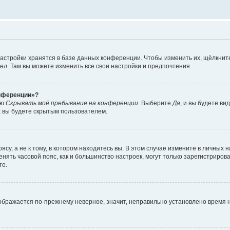
астройки хранятся в базе данных конференции. Чтобы изменить их, щёлкнит
дел
. Там вы можете изменить все свои настройки и предпочтения.
онференции»?
ию
Скрывать моё пребывание на конференции
. Выберите
Да
, и вы будете ви
х вы будете скрытым пользователем.
су, а не к тому, в котором находитесь вы. В этом случае измените в личных 
изменять часовой пояс, как и большинство настроек, могут только зарегистриро
то.
тображается по-прежнему неверное, значит, неправильно установлено время 