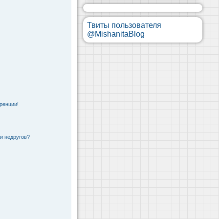
Твиты пользователя
@MishanitaBlog
ренции!
 и недругов?