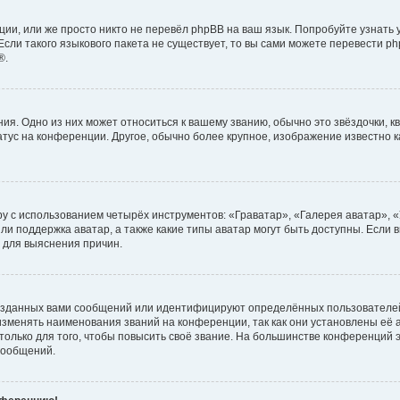
ии, или же просто никто не перевёл phpBB на ваш язык. Попробуйте узнать
сли такого языкового пакета не существует, то вы сами можете перевести ph
®.
я. Одно из них может относиться к вашему званию, обычно это звёздочки, кв
атус на конференции. Другое, обычно более крупное, изображение известно 
у с использованием четырёх инструментов: «Граватар», «Галерея аватар», 
ли поддержка аватар, а также какие типы аватар могут быть доступны. Если 
 для выяснения причин.
озданных вами сообщений или идентифицируют определённых пользователей
зменять наименования званий на конференции, так как они установлены её
лько для того, чтобы повысить своё звание. На большинстве конференций э
сообщений.