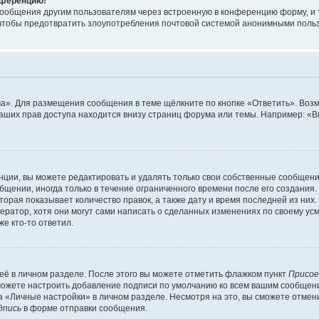
онференцию!
сообщения другим пользователям через встроенную в конференцию форму, и 
, чтобы предотвратить злоупотребления почтовой системой анонимными поль
ма». Для размещения сообщения в теме щёлкните по кнопке «Ответить». Воз
ваших прав доступа находится внизу страниц форума или темы. Например: «
ции, вы можете редактировать и удалять только свои собственные сообщени
щении, иногда только в течение ограниченного времени после его создания. 
орая показывает количество правок, а также дату и время последней из них.
ратор, хотя они могут сами написать о сделанных изменениях по своему усм
е кто-то ответил.
её в личном разделе. После этого вы можете отметить флажком пункт
Присое
можете настроить добавление подписи по умолчанию ко всем вашим сообщен
 «Личные настройки» в личном разделе. Несмотря на это, вы сможете отмен
дпись
в форме отправки сообщения.