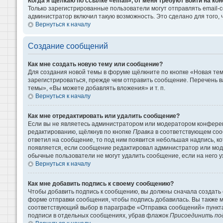
Когда я щёлкаю по ссылке «email», от меня требуют войти на к
Только зарегистрированные пользователи могут отправлять email-
администратор включил такую возможность. Это сделано для того
Вернуться к началу
Создание сообщений
Как мне создать новую тему или сообщение?
Для создания новой темы в форуме щёлкните по кнопке «Новая те
зарегистрироваться, прежде чем отправить сообщение. Перечень 
темы», «Вы можете добавлять вложения» и т. п.
Вернуться к началу
Как мне отредактировать или удалить сообщение?
Если вы не являетесь администратором или модератором конферен
редактированию, щёлкнув по кнопке
Правка
в соответствующем сооб
ответил на сообщение, то под ним появится небольшая надпись, кот
появляется, если сообщение редактировал администратор или моде
обычные пользователи не могут удалить сообщение, если на него уж
Вернуться к началу
Как мне добавить подпись к своему сообщению?
Чтобы добавить подпись к сообщению, вы должны сначала создать 
форме отправки сообщения, чтобы подпись добавилась. Вы также 
соответствующий выбор в параграфе «Отправка сообщений» пункта
подписи в отдельных сообщениях, убрав флажок
Присоединить по