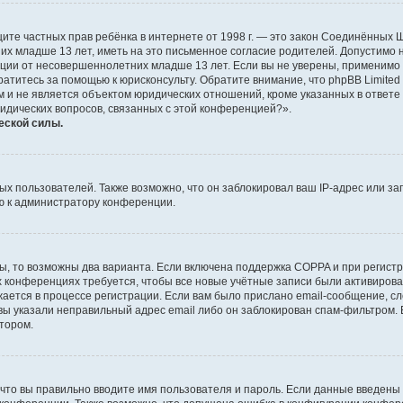
о защите частных прав ребёнка в интернете от 1998 г. — это закон Соединённых
х младше 13 лет, иметь на это письменное согласие родителей. Допустимо 
и от несовершеннолетних младше 13 лет. Если вы не уверены, применимо ли 
атитесь за помощью к юрисконсульту. Обратите внимание, что phpBB Limite
и не является объектом юридических отношений, кроме указанных в ответе 
ридических вопросов, связанных с этой конференцией?».
еской силы.
 пользователей. Также возможно, что он заблокировал ваш IP-адрес или за
ю к администратору конференции.
ы, то возможны два варианта. Если включена поддержка COPPA и при регистр
х конференциях требуется, чтобы все новые учётные записи были активиро
ается в процессе регистрации. Если вам было прислано email-сообщение, с
 вы указали неправильный адрес email либо он заблокирован спам-фильтром. 
тором.
что вы правильно вводите имя пользователя и пароль. Если данные введены 