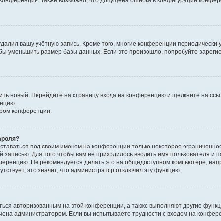
к конференции. Также возможно, что допущена ошибка в конфигурации конфер
удалил вашу учётную запись. Кроме того, многие конференции периодически
бы уменьшить размер базы данных. Если это произошло, попробуйте зарегис
учить новый. Перейдите на страницу входа на конференцию и щёлкните на сс
енцию.
ором конференции.
ароля?
оставаться под своим именем на конференции только некоторое ограниченно
ой записью. Для того чтобы вам не приходилось вводить имя пользователя и п
ференцию. Не рекомендуется делать это на общедоступном компьютере, напр
утствует, это значит, что администратор отключил эту функцию.
ться авторизованным на этой конференции, а также выполняют другие функци
чена администратором. Если вы испытываете трудности с входом на конфер