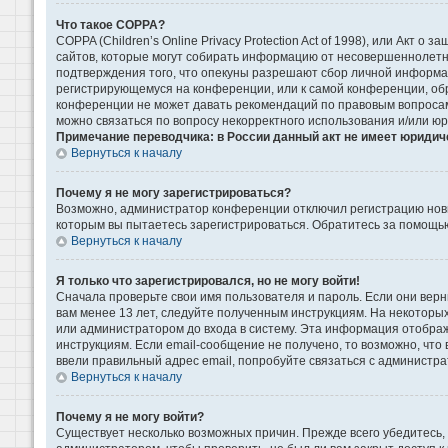
Что такое COPPA?
COPPA (Children’s Online Privacy Protection Act of 1998), или Акт 
сайтов, которые могут собирать информацию от несовершеннолетни
подтверждения того, что опекуны разрешают сбор личной информаци
регистрирующемуся на конференции, или к самой конференции, обр
конференции не может давать рекомендаций по правовым вопросам 
можно связаться по вопросу некорректного использования и/или ю
Примечание переводчика: в России данный акт не имеет юридич
Вернуться к началу
Почему я не могу зарегистрироваться?
Возможно, администратор конференции отключил регистрацию новых
которым вы пытаетесь зарегистрироваться. Обратитесь за помощь
Вернуться к началу
Я только что зарегистрировался, но не могу войти!
Сначала проверьте свои имя пользователя и пароль. Если они верн
вам менее 13 лет, следуйте полученным инструкциям. На некоторы
или администратором до входа в систему. Эта информация отображ
инструкциям. Если email-сообщение не получено, то возможно, что
ввели правильный адрес email, попробуйте связаться с администра
Вернуться к началу
Почему я не могу войти?
Существует несколько возможных причин. Прежде всего убедитесь, 