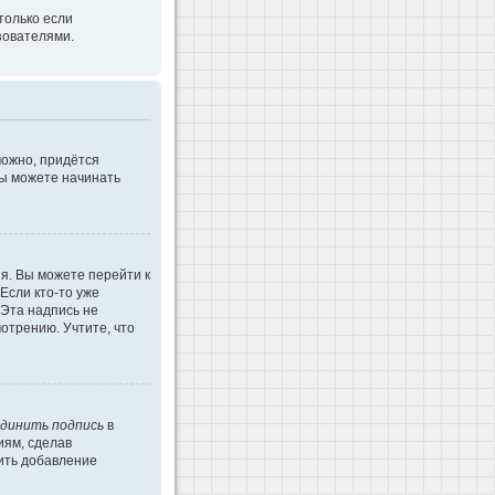
только если
зователями.
можно, придётся
Вы можете начинать
я. Вы можете перейти к
Если кто-то уже
 Эта надпись не
отрению. Учтите, что
динить подпись
в
иям, сделав
ить добавление