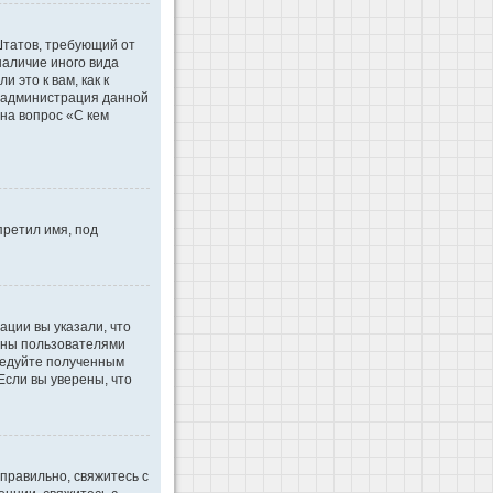
 Штатов, требующий от
наличие иного вида
это к вам, как к
d администрация данной
на вопрос «С кем
претил имя, под
ации вы указали, что
ваны пользователями
ледуйте полученным
Если вы уверены, что
правильно, свяжитесь с