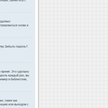
енции, свяжитесь с
 удаляют
трироваться снова и
ылку
Забыли пароль?
.
е время. Это сделано
ароль каждый раз, вы
имер в библиотеке,
и, такие как
енцию или выходом с