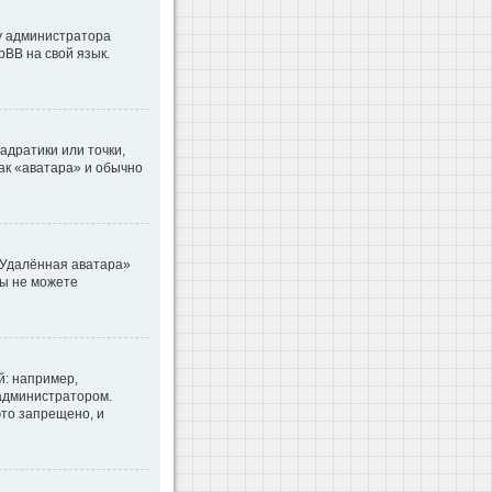
 у администратора
pBB на свой язык.
адратики или точки,
как «аватара» и обычно
«Удалённая аватара»
вы не можете
: например,
 администратором.
то запрещено, и