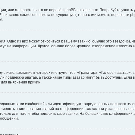
ии, или же просто никто не перевёл phpBB на ваш язык. Попробуйте узнать
сли такого языкового пакета не существует, то вы сами можете перевести ph
®.
я. Одно из них может относиться к вашему званию, обычно это звёздочки, кв
атус на конференции. Другое, обычно более крупное, изображение известно 
у с использованием четырёх инструментов: «Граватар», «Галерея аватар», 
ли поддержка аватар, а также какие типы аватар могут быть доступны. Если 
 для выяснения причин.
озданных вами сообщений или идентифицируют определённых пользователей
зменять наименования званий на конференции, так как они установлены её
лько для того, чтобы повысить своё звание. На большинстве конференций э
сообщений.