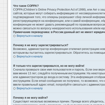
Что такое COPPA?
COPPA (Children’s Online Privacy Protection Act of 1998), или Акт 
сайтов, которые могут собирать информацию от несовершеннолетни
подтверждения того, что опекуны разрешают сбор личной информаци
регистрирующемуся на конференции, или к самой конференции, обр
конференции не может давать рекомендаций по правовым вопросам 
можно связаться по вопросу некорректного использования и/или ю
Примечание переводчика: в России данный акт не имеет юридич
Вернуться к началу
Почему я не могу зарегистрироваться?
Возможно, администратор конференции отключил регистрацию новых
которым вы пытаетесь зарегистрироваться. Обратитесь за помощь
Вернуться к началу
Я только что зарегистрировался, но не могу войти!
Сначала проверьте свои имя пользователя и пароль. Если они верн
вам менее 13 лет, следуйте полученным инструкциям. На некоторы
или администратором до входа в систему. Эта информация отображ
инструкциям. Если email-сообщение не получено, то возможно, что
ввели правильный адрес email, попробуйте связаться с администра
Вернуться к началу
Почему я не могу войти?
Существует несколько возможных причин. Прежде всего убедитесь, 