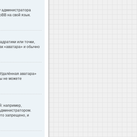
 у администратора
pBB на свой язык.
адратики или точки,
как «аватара» и обычно
«Удалённая аватара»
вы не можете
: например,
 администратором.
то запрещено, и