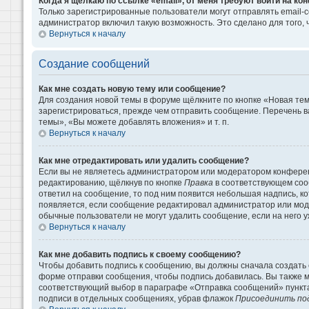
Когда я щёлкаю по ссылке «email», от меня требуют войти на к
Только зарегистрированные пользователи могут отправлять email-
администратор включил такую возможность. Это сделано для того
Вернуться к началу
Создание сообщений
Как мне создать новую тему или сообщение?
Для создания новой темы в форуме щёлкните по кнопке «Новая те
зарегистрироваться, прежде чем отправить сообщение. Перечень 
темы», «Вы можете добавлять вложения» и т. п.
Вернуться к началу
Как мне отредактировать или удалить сообщение?
Если вы не являетесь администратором или модератором конферен
редактированию, щёлкнув по кнопке
Правка
в соответствующем сооб
ответил на сообщение, то под ним появится небольшая надпись, кот
появляется, если сообщение редактировал администратор или моде
обычные пользователи не могут удалить сообщение, если на него уж
Вернуться к началу
Как мне добавить подпись к своему сообщению?
Чтобы добавить подпись к сообщению, вы должны сначала создать 
форме отправки сообщения, чтобы подпись добавилась. Вы также 
соответствующий выбор в параграфе «Отправка сообщений» пункта
подписи в отдельных сообщениях, убрав флажок
Присоединить по