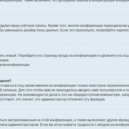
к конференции. Также возможно, что допущена ошибка в конфигурации конфер
удалил вашу учётную запись. Кроме того, многие конференции периодически
бы уменьшить размер базы данных. Если это произошло, попробуйте зарегис
учить новый. Перейдите на страницу входа на конференцию и щёлкните на сс
енцию.
ором конференции.
ароля?
оставаться под своим именем на конференции только некоторое ограниченно
ой записью. Для того чтобы вам не приходилось вводить имя пользователя и п
ференцию. Не рекомендуется делать это на общедоступном компьютере, напр
утствует, это значит, что администратор отключил эту функцию.
ться авторизованным на этой конференции, а также выполняют другие функци
чена администратором. Если вы испытываете трудности с входом на конфер