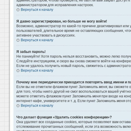
администратором, чтобы проверить, не был ли вам закрыт доступ 
администратором для исправления настроек.
Вернуться к началу
Я давно зарегистрирован, но больше не могу войти!
Возможно, администратор по какой-то причине деактивировал или 
пользователей, длительное время не оставляющих сообщения, что
активнее участвовать в дискуссиях.
Вернуться к началу
Я забыл пароль!
Не паникуйте! Хотя пароль нельзя восстановить, можно легко пол
Следуйте инструкциям, и скоро вы снова сможете войти на конфер
Если не удалось получить новый пароль, свяжитесь с администрат
Вернуться к началу
Почему мне периодически приходится повторять ввод имени и п
Если вы не отметили флажком пункт
Запомнить меня
, вы сможете 
для того, чтобы никто другой не смог воспользоваться вашей учётн
можете отметить флажком пункт
Запомнить меня
при входе на кон
интернет-кафе, университете и т. д. Если пункт
Запомнить меня
отс
Вернуться к началу
Что делает функция «Удалить cookies конференции»?
Она удаляет все созданные cookies, которые позволяют вам остава
отслеживание прочитанных сообщений, если эта возможность вклю