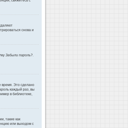
енции, свяжитесь с
 удаляют
трироваться снова и
ылку
Забыли пароль?
.
е время. Это сделано
ароль каждый раз, вы
имер в библиотеке,
и, такие как
енцию или выходом с