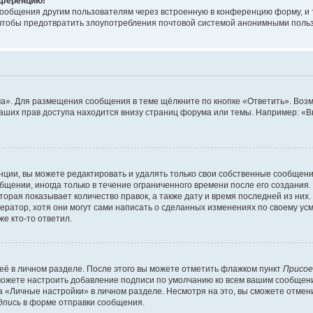
онференцию!
сообщения другим пользователям через встроенную в конференцию форму, и 
, чтобы предотвратить злоупотребления почтовой системой анонимными поль
ма». Для размещения сообщения в теме щёлкните по кнопке «Ответить». Воз
ваших прав доступа находится внизу страниц форума или темы. Например: «
ции, вы можете редактировать и удалять только свои собственные сообщени
щении, иногда только в течение ограниченного времени после его создания. 
орая показывает количество правок, а также дату и время последней из них.
ратор, хотя они могут сами написать о сделанных изменениях по своему усм
е кто-то ответил.
её в личном разделе. После этого вы можете отметить флажком пункт
Присое
можете настроить добавление подписи по умолчанию ко всем вашим сообщен
 «Личные настройки» в личном разделе. Несмотря на это, вы сможете отмен
дпись
в форме отправки сообщения.