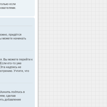
только если
зователями.
можно, придётся
Вы можете начинать
я. Вы можете перейти к
Если кто-то уже
 Эта надпись не
отрению. Учтите, что
динить подпись
в
иям, сделав
ить добавление