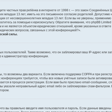
о защите частных прав ребёнка в интернете от 1998 г. — это закон Соединённых
х младше 13 лет, иметь на это письменное согласие родителей. Допустимо 
и от несовершеннолетних младше 13 лет. Если вы не уверены, применимо ли 
атитесь за помощью к юрисконсульту. Обратите внимание, что phpBB Limite
и не является объектом юридических отношений, кроме указанных в ответе 
ридических вопросов, связанных с этой конференцией?».
еской силы.
 пользователей. Также возможно, что он заблокировал ваш IP-адрес или за
ю к администратору конференции.
ы, то возможны два варианта. Если включена поддержка COPPA и при регистр
х конференциях требуется, чтобы все новые учётные записи были активиро
ается в процессе регистрации. Если вам было прислано email-сообщение, с
 вы указали неправильный адрес email либо он заблокирован спам-фильтром. 
тором.
что вы правильно вводите имя пользователя и пароль. Если данные введены 