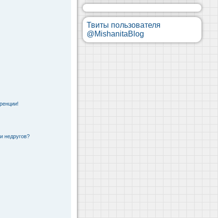
Твиты пользователя
@MishanitaBlog
ренции!
 и недругов?