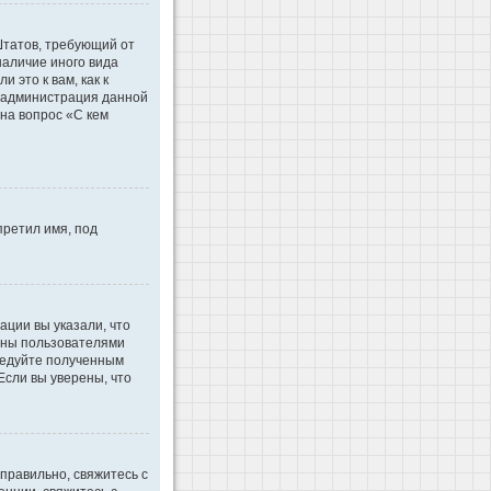
 Штатов, требующий от
наличие иного вида
это к вам, как к
d администрация данной
на вопрос «С кем
претил имя, под
ации вы указали, что
ваны пользователями
ледуйте полученным
Если вы уверены, что
правильно, свяжитесь с