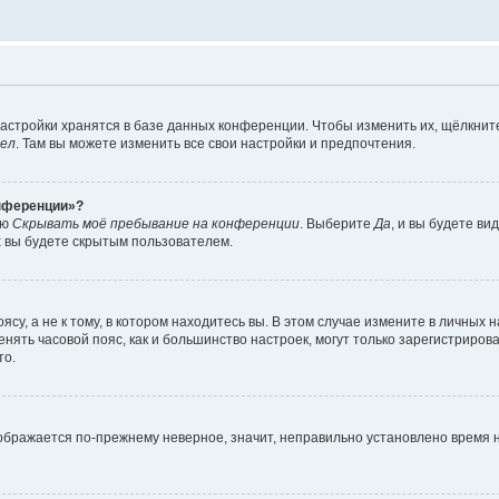
астройки хранятся в базе данных конференции. Чтобы изменить их, щёлкнит
дел
. Там вы можете изменить все свои настройки и предпочтения.
онференции»?
ию
Скрывать моё пребывание на конференции
. Выберите
Да
, и вы будете ви
х вы будете скрытым пользователем.
су, а не к тому, в котором находитесь вы. В этом случае измените в личных 
изменять часовой пояс, как и большинство настроек, могут только зарегистриро
то.
тображается по-прежнему неверное, значит, неправильно установлено время 