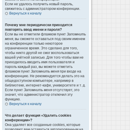
Если не удалось получить новый пароль,
свяжитесь с администратором конференции.
Вернуться к началу
Почему мне периодически приходится
повторять ввод имени и пароля?
Если вы не отметили флажком пункт
Запомнить
меня
, вы сможете оставаться под своим именем
на конференции только некоторое
ограниченное время. Это сделано для того,
чтобы никто другой не смог воспользоваться
вашей учётной записью. Для того чтобы вам не
приходилось вводить имя пользователя и
пароль каждый раз, вы можете отметить
флажком пункт
Запомнить меня
при входе на
конференцию. Не рекомендуется делать это на
общедоступном компьютере, например в
библиотеке, интернет-кафе, университете и т. д.
Если пункт
Запомнить меня
отсутствует, это
значит, что администратор отключил эту
функцию.
Вернуться к началу
Что делает функция «Удалить cookies
конференции»?
Она удаляет все созданные cookies, которые
позволяют вам оставаться авторизованным на