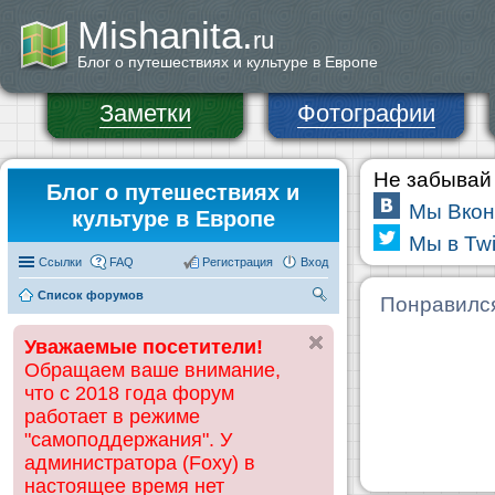
Mishanita.
ru
Блог о путешествиях и культуре в Европе
Заметки
Фотографии
Не забывай 
Блог о путешествиях и
Мы Вкон
культуре в Европе
Мы в Twi
Ссылки
FAQ
Регистрация
Вход
Список форумов
П
Понравилс
ои
Уважаемые посетители!
ск
Обращаем ваше внимание,
что с 2018 года форум
работает в режиме
"самоподдержания". У
администратора (Foxy) в
настоящее время нет