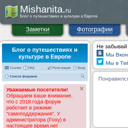
Mishanita.
ru
Блог о путешествиях и культуре в Европе
Заметки
Фотографии
Не забывай 
Блог о путешествиях и
Мы Вкон
культуре в Европе
Мы в Twi
Ссылки
FAQ
Регистрация
Вход
Список форумов
П
Понравилс
ои
Уважаемые посетители!
ск
Обращаем ваше внимание,
что с 2018 года форум
работает в режиме
"самоподдержания". У
администратора (Foxy) в
настоящее время нет