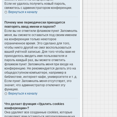
Если не удалось получить новый пароль,
свяжитесь с администратором конференции.
Вернуться к началу
Почему мне периодически приходится
повторять ввод имени и пароля?
Если вы не отметили флажком пункт
Запомнить
меня
, вы сможете оставаться под своим именем
на конференции только некоторое
ограниченное время. Это сделано для того,
чтобы никто другой не смог воспользоваться
вашей учётной записью. Для того чтобы вам не
приходилось вводить имя пользователя и
пароль каждый раз, вы можете отметить
флажком пункт
Запомнить меня
при входе на
конференцию. Не рекомендуется делать это на
общедоступном компьютере, например в
библиотеке, интернет-кафе, университете и т. д.
Если пункт
Запомнить меня
отсутствует, это
значит, что администратор отключил эту
функцию.
Вернуться к началу
Что делает функция «Удалить cookies
конференции»?
Она удаляет все созданные cookies, которые
позволяют вам оставаться авторизованным на