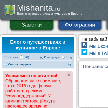
Mishanita.
ru
Блог о путешествиях и культуре в Европе
Заметки
Фотографии
Не забывай 
Блог о путешествиях и
Мы Вкон
культуре в Европе
Мы в Twi
Ссылки
FAQ
Регистрация
Вход
Список форумов
П
Понравилс
ои
Уважаемые посетители!
ск
Обращаем ваше внимание,
что с 2018 года форум
работает в режиме
"самоподдержания". У
администратора (Foxy) в
настоящее время нет