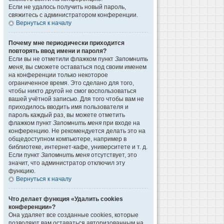
Если не удалось получить новый пароль,
свяжитесь с администратором конференции.
Вернуться к началу
Почему мне периодически приходится
повторять ввод имени и пароля?
Если вы не отметили флажком пункт
Запомнить
меня
, вы сможете оставаться под своим именем
на конференции только некоторое
ограниченное время. Это сделано для того,
чтобы никто другой не смог воспользоваться
вашей учётной записью. Для того чтобы вам не
приходилось вводить имя пользователя и
пароль каждый раз, вы можете отметить
флажком пункт
Запомнить меня
при входе на
конференцию. Не рекомендуется делать это на
общедоступном компьютере, например в
библиотеке, интернет-кафе, университете и т. д.
Если пункт
Запомнить меня
отсутствует, это
значит, что администратор отключил эту
функцию.
Вернуться к началу
Что делает функция «Удалить cookies
конференции»?
Она удаляет все созданные cookies, которые
позволяют вам оставаться авторизованным на