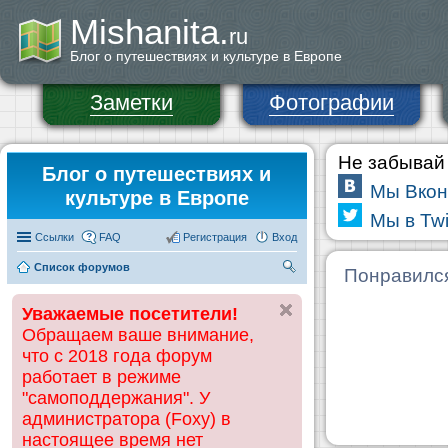
Mishanita.
ru
Блог о путешествиях и культуре в Европе
Заметки
Фотографии
Не забывай 
Блог о путешествиях и
Мы Вкон
культуре в Европе
Мы в Twi
Ссылки
FAQ
Регистрация
Вход
Список форумов
П
Понравилс
ои
Уважаемые посетители!
ск
Обращаем ваше внимание,
что с 2018 года форум
работает в режиме
"самоподдержания". У
администратора (Foxy) в
настоящее время нет