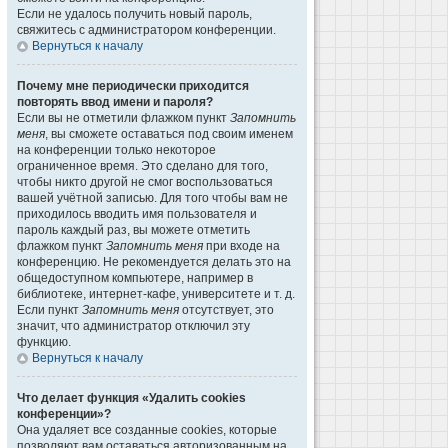
Если не удалось получить новый пароль,
свяжитесь с администратором конференции.
Вернуться к началу
Почему мне периодически приходится
повторять ввод имени и пароля?
Если вы не отметили флажком пункт
Запомнить
меня
, вы сможете оставаться под своим именем
на конференции только некоторое
ограниченное время. Это сделано для того,
чтобы никто другой не смог воспользоваться
вашей учётной записью. Для того чтобы вам не
приходилось вводить имя пользователя и
пароль каждый раз, вы можете отметить
флажком пункт
Запомнить меня
при входе на
конференцию. Не рекомендуется делать это на
общедоступном компьютере, например в
библиотеке, интернет-кафе, университете и т. д.
Если пункт
Запомнить меня
отсутствует, это
значит, что администратор отключил эту
функцию.
Вернуться к началу
Что делает функция «Удалить cookies
конференции»?
Она удаляет все созданные cookies, которые
позволяют вам оставаться авторизованным на