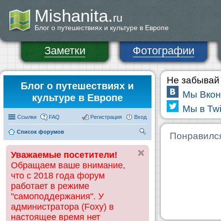
Mishanita.
ru
Блог о путешествиях и культуре в Европе
Заметки
Фотографии
Не забывай 
Блог о путешествиях и
Мы Вкон
культуре в Европе
Мы в Twi
Ссылки
FAQ
Регистрация
Вход
Список форумов
П
Понравилс
ои
Уважаемые посетители!
ск
Обращаем ваше внимание,
что с 2018 года форум
работает в режиме
"самоподдержания". У
администратора (Foxy) в
настоящее время нет