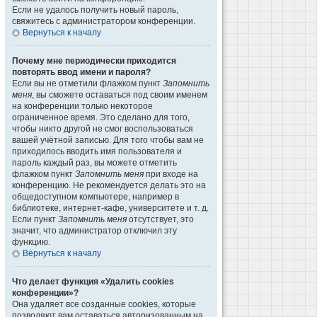
Если не удалось получить новый пароль,
свяжитесь с администратором конференции.
Вернуться к началу
Почему мне периодически приходится
повторять ввод имени и пароля?
Если вы не отметили флажком пункт
Запомнить
меня
, вы сможете оставаться под своим именем
на конференции только некоторое
ограниченное время. Это сделано для того,
чтобы никто другой не смог воспользоваться
вашей учётной записью. Для того чтобы вам не
приходилось вводить имя пользователя и
пароль каждый раз, вы можете отметить
флажком пункт
Запомнить меня
при входе на
конференцию. Не рекомендуется делать это на
общедоступном компьютере, например в
библиотеке, интернет-кафе, университете и т. д.
Если пункт
Запомнить меня
отсутствует, это
значит, что администратор отключил эту
функцию.
Вернуться к началу
Что делает функция «Удалить cookies
конференции»?
Она удаляет все созданные cookies, которые
позволяют вам оставаться авторизованным на