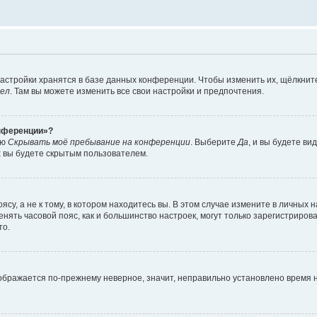
астройки хранятся в базе данных конференции. Чтобы изменить их, щёлкнит
дел
. Там вы можете изменить все свои настройки и предпочтения.
онференции»?
ию
Скрывать моё пребывание на конференции
. Выберите
Да
, и вы будете ви
х вы будете скрытым пользователем.
су, а не к тому, в котором находитесь вы. В этом случае измените в личных 
изменять часовой пояс, как и большинство настроек, могут только зарегистриро
то.
тображается по-прежнему неверное, значит, неправильно установлено время 