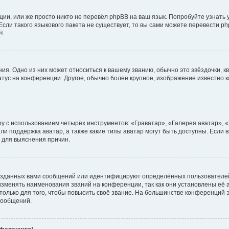
ии, или же просто никто не перевёл phpBB на ваш язык. Попробуйте узнать
сли такого языкового пакета не существует, то вы сами можете перевести ph
®.
я. Одно из них может относиться к вашему званию, обычно это звёздочки, кв
атус на конференции. Другое, обычно более крупное, изображение известно 
у с использованием четырёх инструментов: «Граватар», «Галерея аватар», 
ли поддержка аватар, а также какие типы аватар могут быть доступны. Если 
 для выяснения причин.
озданных вами сообщений или идентифицируют определённых пользователей
зменять наименования званий на конференции, так как они установлены её
лько для того, чтобы повысить своё звание. На большинстве конференций э
сообщений.