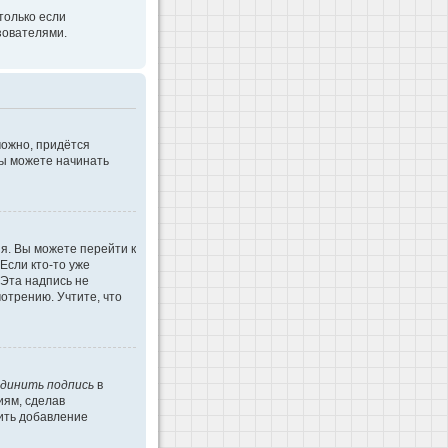
только если
зователями.
можно, придётся
Вы можете начинать
я. Вы можете перейти к
Если кто-то уже
 Эта надпись не
отрению. Учтите, что
динить подпись
в
иям, сделав
ить добавление