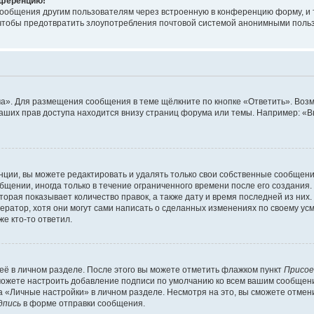
онференцию!
сообщения другим пользователям через встроенную в конференцию форму, и 
, чтобы предотвратить злоупотребления почтовой системой анонимными поль
ма». Для размещения сообщения в теме щёлкните по кнопке «Ответить». Воз
ваших прав доступа находится внизу страниц форума или темы. Например: «
ции, вы можете редактировать и удалять только свои собственные сообщени
щении, иногда только в течение ограниченного времени после его создания. 
орая показывает количество правок, а также дату и время последней из них.
ратор, хотя они могут сами написать о сделанных изменениях по своему усм
е кто-то ответил.
её в личном разделе. После этого вы можете отметить флажком пункт
Присое
можете настроить добавление подписи по умолчанию ко всем вашим сообщен
 «Личные настройки» в личном разделе. Несмотря на это, вы сможете отмен
дпись
в форме отправки сообщения.