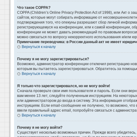
Что такое COPPA?
COPPA (Children’s Online Privacy Protection Act of 1998), или Акт 
сайтов, которые могут собирать информацию от несовершеннолетни
подтверждения того, что опекуны разрешают сбор личной информаци
регистрирующемуся на конференции, или к самой конференции, обр
конференции не может давать рекомендаций по правовым вопросам 
можно связаться по вопросу некорректного использования и/или ю
Примечание переводчика: в России данный акт не имеет юридич
Вернуться к началу
Почему я не могу зарегистрироваться?
Возможно, администратор конференции отключил регистрацию новых
которым вы пытаетесь зарегистрироваться. Обратитесь за помощь
Вернуться к началу
Я только что зарегистрировался, но не могу войти!
Сначала проверьте свои имя пользователя и пароль. Если они верн
вам менее 13 лет, следуйте полученным инструкциям. На некоторы
или администратором до входа в систему. Эта информация отображ
инструкциям. Если email-сообщение не получено, то возможно, что
ввели правильный адрес email, попробуйте связаться с администра
Вернуться к началу
Почему я не могу войти?
Существует несколько возможных причин. Прежде всего убедитесь, 