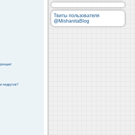
Твиты пользователя
@MishanitaBlog
ренции!
 и недругов?