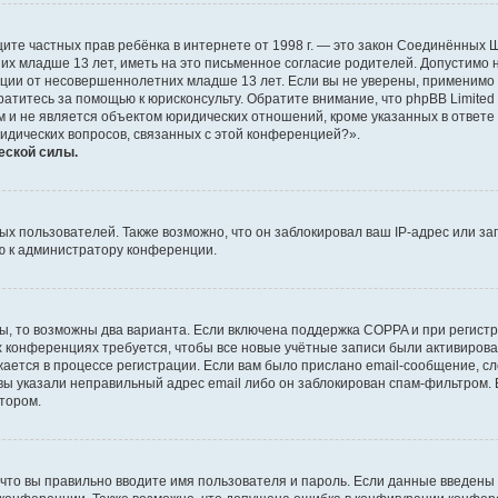
о защите частных прав ребёнка в интернете от 1998 г. — это закон Соединённых
х младше 13 лет, иметь на это письменное согласие родителей. Допустимо 
и от несовершеннолетних младше 13 лет. Если вы не уверены, применимо ли 
атитесь за помощью к юрисконсульту. Обратите внимание, что phpBB Limite
и не является объектом юридических отношений, кроме указанных в ответе 
ридических вопросов, связанных с этой конференцией?».
еской силы.
 пользователей. Также возможно, что он заблокировал ваш IP-адрес или за
ю к администратору конференции.
ы, то возможны два варианта. Если включена поддержка COPPA и при регистр
х конференциях требуется, чтобы все новые учётные записи были активиро
ается в процессе регистрации. Если вам было прислано email-сообщение, с
 вы указали неправильный адрес email либо он заблокирован спам-фильтром. 
тором.
что вы правильно вводите имя пользователя и пароль. Если данные введены 