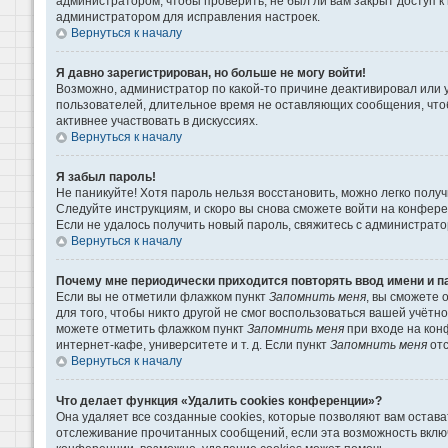
администратором, чтобы проверить, не был ли вам закрыт доступ 
администратором для исправления настроек.
Вернуться к началу
Я давно зарегистрирован, но больше не могу войти!
Возможно, администратор по какой-то причине деактивировал или 
пользователей, длительное время не оставляющих сообщения, что
активнее участвовать в дискуссиях.
Вернуться к началу
Я забыл пароль!
Не паникуйте! Хотя пароль нельзя восстановить, можно легко пол
Следуйте инструкциям, и скоро вы снова сможете войти на конфер
Если не удалось получить новый пароль, свяжитесь с администрат
Вернуться к началу
Почему мне периодически приходится повторять ввод имени и п
Если вы не отметили флажком пункт
Запомнить меня
, вы сможете 
для того, чтобы никто другой не смог воспользоваться вашей учётн
можете отметить флажком пункт
Запомнить меня
при входе на кон
интернет-кафе, университете и т. д. Если пункт
Запомнить меня
отс
Вернуться к началу
Что делает функция «Удалить cookies конференции»?
Она удаляет все созданные cookies, которые позволяют вам остава
отслеживание прочитанных сообщений, если эта возможность вклю