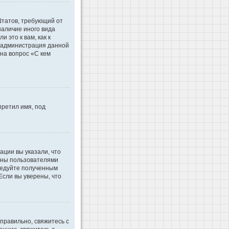
 Штатов, требующий от
наличие иного вида
это к вам, как к
d администрация данной
на вопрос «С кем
претил имя, под
ации вы указали, что
ваны пользователями
ледуйте полученным
Если вы уверены, что
правильно, свяжитесь с