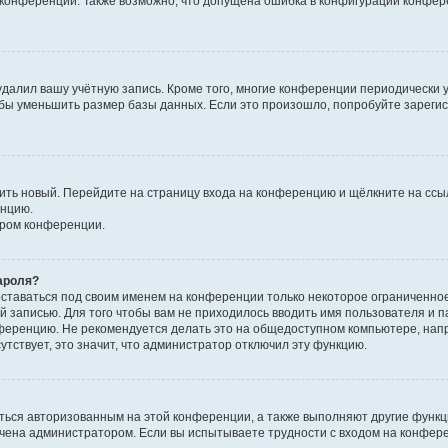
к конференции. Также возможно, что допущена ошибка в конфигурации конфер
удалил вашу учётную запись. Кроме того, многие конференции периодически
бы уменьшить размер базы данных. Если это произошло, попробуйте зарегис
учить новый. Перейдите на страницу входа на конференцию и щёлкните на сс
енцию.
ором конференции.
ароля?
оставаться под своим именем на конференции только некоторое ограниченно
ой записью. Для того чтобы вам не приходилось вводить имя пользователя и п
ференцию. Не рекомендуется делать это на общедоступном компьютере, напр
утствует, это значит, что администратор отключил эту функцию.
ться авторизованным на этой конференции, а также выполняют другие функци
чена администратором. Если вы испытываете трудности с входом на конфер