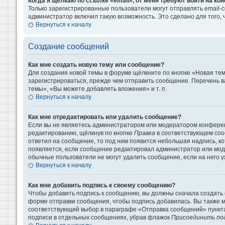
Когда я щёлкаю по ссылке «email», от меня требуют войти на к
Только зарегистрированные пользователи могут отправлять email-
администратор включил такую возможность. Это сделано для того
Вернуться к началу
Создание сообщений
Как мне создать новую тему или сообщение?
Для создания новой темы в форуме щёлкните по кнопке «Новая те
зарегистрироваться, прежде чем отправить сообщение. Перечень 
темы», «Вы можете добавлять вложения» и т. п.
Вернуться к началу
Как мне отредактировать или удалить сообщение?
Если вы не являетесь администратором или модератором конферен
редактированию, щёлкнув по кнопке
Правка
в соответствующем сооб
ответил на сообщение, то под ним появится небольшая надпись, кот
появляется, если сообщение редактировал администратор или моде
обычные пользователи не могут удалить сообщение, если на него уж
Вернуться к началу
Как мне добавить подпись к своему сообщению?
Чтобы добавить подпись к сообщению, вы должны сначала создать 
форме отправки сообщения, чтобы подпись добавилась. Вы также 
соответствующий выбор в параграфе «Отправка сообщений» пункта
подписи в отдельных сообщениях, убрав флажок
Присоединить по