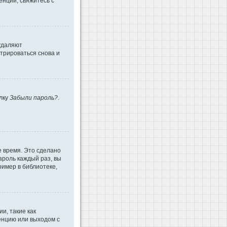
енции, свяжитесь с
 удаляют
трироваться снова и
ылку
Забыли пароль?
.
е время. Это сделано
ароль каждый раз, вы
имер в библиотеке,
и, такие как
енцию или выходом с