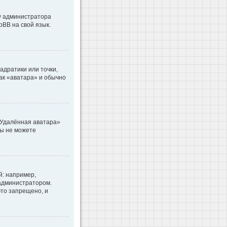
 у администратора
pBB на свой язык.
адратики или точки,
как «аватара» и обычно
«Удалённая аватара»
вы не можете
: например,
 администратором.
то запрещено, и