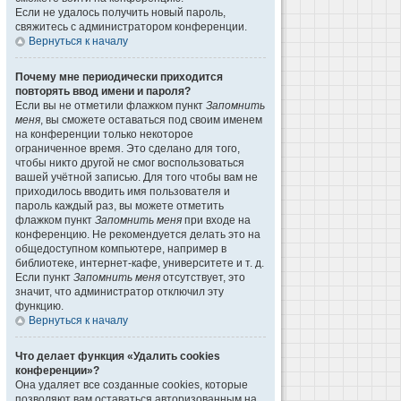
Если не удалось получить новый пароль,
свяжитесь с администратором конференции.
Вернуться к началу
Почему мне периодически приходится
повторять ввод имени и пароля?
Если вы не отметили флажком пункт
Запомнить
меня
, вы сможете оставаться под своим именем
на конференции только некоторое
ограниченное время. Это сделано для того,
чтобы никто другой не смог воспользоваться
вашей учётной записью. Для того чтобы вам не
приходилось вводить имя пользователя и
пароль каждый раз, вы можете отметить
флажком пункт
Запомнить меня
при входе на
конференцию. Не рекомендуется делать это на
общедоступном компьютере, например в
библиотеке, интернет-кафе, университете и т. д.
Если пункт
Запомнить меня
отсутствует, это
значит, что администратор отключил эту
функцию.
Вернуться к началу
Что делает функция «Удалить cookies
конференции»?
Она удаляет все созданные cookies, которые
позволяют вам оставаться авторизованным на