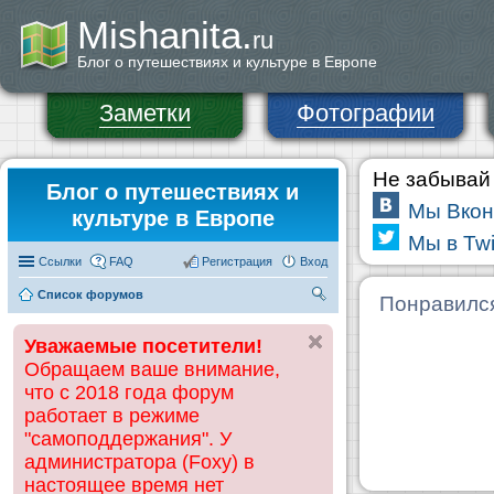
Mishanita.
ru
Блог о путешествиях и культуре в Европе
Заметки
Фотографии
Не забывай 
Блог о путешествиях и
Мы Вкон
культуре в Европе
Мы в Twi
Ссылки
FAQ
Регистрация
Вход
Список форумов
П
Понравилс
ои
Уважаемые посетители!
ск
Обращаем ваше внимание,
что с 2018 года форум
работает в режиме
"самоподдержания". У
администратора (Foxy) в
настоящее время нет