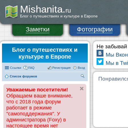
Mishanita.
ru
Блог о путешествиях и культуре в Европе
Заметки
Фотографии
Не забывай 
Блог о путешествиях и
Мы Вкон
культуре в Европе
Мы в Twi
Ссылки
FAQ
Регистрация
Вход
Список форумов
П
Понравилс
ои
Уважаемые посетители!
ск
Обращаем ваше внимание,
что с 2018 года форум
работает в режиме
"самоподдержания". У
администратора (Foxy) в
настоящее время нет