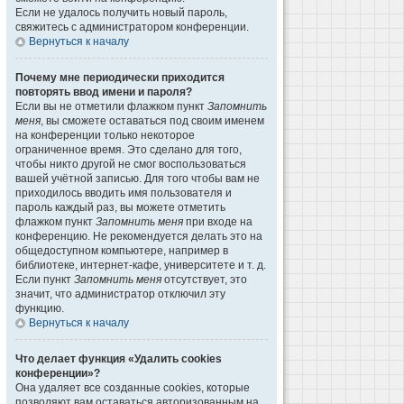
Если не удалось получить новый пароль,
свяжитесь с администратором конференции.
Вернуться к началу
Почему мне периодически приходится
повторять ввод имени и пароля?
Если вы не отметили флажком пункт
Запомнить
меня
, вы сможете оставаться под своим именем
на конференции только некоторое
ограниченное время. Это сделано для того,
чтобы никто другой не смог воспользоваться
вашей учётной записью. Для того чтобы вам не
приходилось вводить имя пользователя и
пароль каждый раз, вы можете отметить
флажком пункт
Запомнить меня
при входе на
конференцию. Не рекомендуется делать это на
общедоступном компьютере, например в
библиотеке, интернет-кафе, университете и т. д.
Если пункт
Запомнить меня
отсутствует, это
значит, что администратор отключил эту
функцию.
Вернуться к началу
Что делает функция «Удалить cookies
конференции»?
Она удаляет все созданные cookies, которые
позволяют вам оставаться авторизованным на