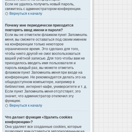
Если не удалось получить новый пароль,
свяжитесь с администратором конференции.
Вернуться к началу
Почему мне периодически приходится
повторять ввод имени и пароля?
Если вы не отметили флажком пункт
Запомнить
меня
, вы сможете оставаться под своим именем
на конференции только некоторое
ограниченное время. Это сделано для того,
чтобы никто другой не смог воспользоваться
вашей учётной записью. Для того чтобы вам не
приходилось вводить имя пользователя и
пароль каждый раз, вы можете отметить
флажком пункт
Запомнить меня
при входе на
конференцию. Не рекомендуется делать это на
общедоступном компьютере, например в
библиотеке, интернет-кафе, университете и т. д.
Если пункт
Запомнить меня
отсутствует, это
значит, что администратор отключил эту
функцию.
Вернуться к началу
Что делает функция «Удалить cookies
конференции»?
Она удаляет все созданные cookies, которые
позволяют вам оставаться авторизованным на