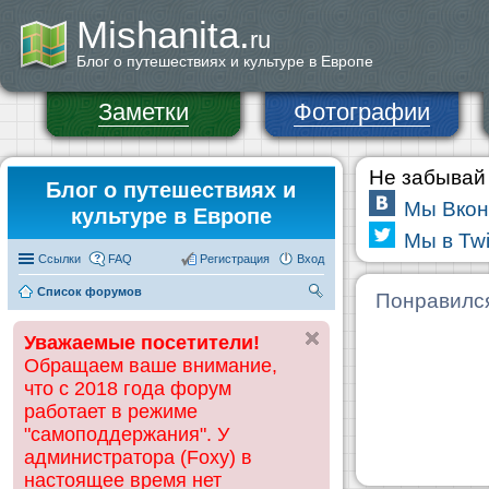
Mishanita.
ru
Блог о путешествиях и культуре в Европе
Заметки
Фотографии
Не забывай 
Блог о путешествиях и
Мы Вкон
культуре в Европе
Мы в Twi
Ссылки
FAQ
Регистрация
Вход
Список форумов
П
Понравилс
ои
Уважаемые посетители!
ск
Обращаем ваше внимание,
что с 2018 года форум
работает в режиме
"самоподдержания". У
администратора (Foxy) в
настоящее время нет