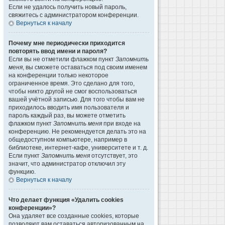
Если не удалось получить новый пароль,
свяжитесь с администратором конференции.
Вернуться к началу
Почему мне периодически приходится
повторять ввод имени и пароля?
Если вы не отметили флажком пункт
Запомнить
меня
, вы сможете оставаться под своим именем
на конференции только некоторое
ограниченное время. Это сделано для того,
чтобы никто другой не смог воспользоваться
вашей учётной записью. Для того чтобы вам не
приходилось вводить имя пользователя и
пароль каждый раз, вы можете отметить
флажком пункт
Запомнить меня
при входе на
конференцию. Не рекомендуется делать это на
общедоступном компьютере, например в
библиотеке, интернет-кафе, университете и т. д.
Если пункт
Запомнить меня
отсутствует, это
значит, что администратор отключил эту
функцию.
Вернуться к началу
Что делает функция «Удалить cookies
конференции»?
Она удаляет все созданные cookies, которые
позволяют вам оставаться авторизованным на