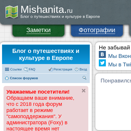
Mishanita.
ru
Блог о путешествиях и культуре в Европе
Заметки
Фотографии
Не забывай 
Блог о путешествиях и
Мы Вкон
культуре в Европе
Мы в Twi
Ссылки
FAQ
Регистрация
Вход
Список форумов
П
Понравилс
ои
Уважаемые посетители!
ск
Обращаем ваше внимание,
что с 2018 года форум
работает в режиме
"самоподдержания". У
администратора (Foxy) в
настоящее время нет