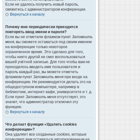
Если не удалось получить новый пароль,
свяжитесь с администратором конференции.
Вернуться к началу
Почему мне периодически приходится
повторять ввод имени и пароля?
Если вы не отметили флажком пункт
Запомнить
меня
, вы сможете оставаться под своим именем
на конференции только некоторое
ограниченное время. Это сделано для того,
чтобы никто другой не смог воспользоваться
вашей учётной записью. Для того чтобы вам не
приходилось вводить имя пользователя и
пароль каждый раз, вы можете отметить
флажком пункт
Запомнить меня
при входе на
конференцию. Не рекомендуется делать это на
общедоступном компьютере, например в
библиотеке, интернет-кафе, университете и т. д.
Если пункт
Запомнить меня
отсутствует, это
значит, что администратор отключил эту
функцию.
Вернуться к началу
Что делает функция «Удалить cookies
конференции»?
Она удаляет все созданные cookies, которые
позволяют вам оставаться авторизованным на