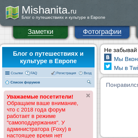
Mishanita.
ru
Блог о путешествиях и культуре в Европе
Заметки
Фотографии
Не забывай 
Блог о путешествиях и
Мы Вкон
культуре в Европе
Мы в Twi
Ссылки
FAQ
Регистрация
Вход
Список форумов
П
Понравилс
ои
Уважаемые посетители!
ск
Обращаем ваше внимание,
что с 2018 года форум
работает в режиме
"самоподдержания". У
администратора (Foxy) в
настоящее время нет