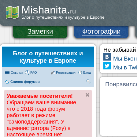
Mishanita.
ru
Блог о путешествиях и культуре в Европе
Заметки
Фотографии
Не забывай 
Блог о путешествиях и
Мы Вкон
культуре в Европе
Мы в Twi
Ссылки
FAQ
Регистрация
Вход
Список форумов
П
Понравилс
ои
Уважаемые посетители!
ск
Обращаем ваше внимание,
что с 2018 года форум
работает в режиме
"самоподдержания". У
администратора (Foxy) в
настоящее время нет