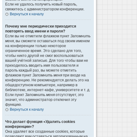
Если не удалось получить новый пароль,
свяжитесь с администратором конференции.
Вернуться к началу
Почему мне периодически приходится
повторять ввод имени и пароля?
Если вы не отметили флажком пункт
Запомнить
меня
, вы сможете оставаться под своим именем
на конференции только некоторое
ограниченное время. Это сделано для того,
чтобы никто другой не смог воспользоваться
вашей учётной записью. Для того чтобы вам не
приходилось вводить имя пользователя и
пароль каждый раз, вы можете отметить
флажком пункт
Запомнить меня
при входе на
конференцию. Не рекомендуется делать это на
общедоступном компьютере, например в
библиотеке, интернет-кафе, университете и т. д.
Если пункт
Запомнить меня
отсутствует, это
значит, что администратор отключил эту
функцию.
Вернуться к началу
Что делает функция «Удалить cookies
конференции»?
Она удаляет все созданные cookies, которые
позволяют вам оставаться авторизованным на