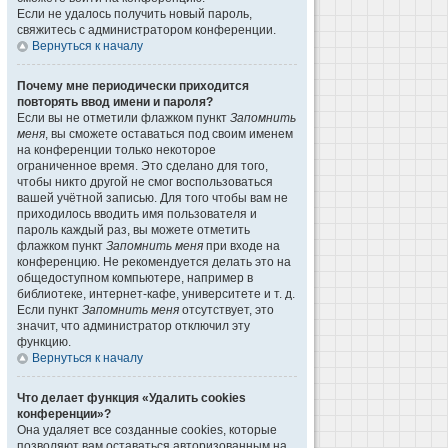
Если не удалось получить новый пароль,
свяжитесь с администратором конференции.
Вернуться к началу
Почему мне периодически приходится
повторять ввод имени и пароля?
Если вы не отметили флажком пункт
Запомнить
меня
, вы сможете оставаться под своим именем
на конференции только некоторое
ограниченное время. Это сделано для того,
чтобы никто другой не смог воспользоваться
вашей учётной записью. Для того чтобы вам не
приходилось вводить имя пользователя и
пароль каждый раз, вы можете отметить
флажком пункт
Запомнить меня
при входе на
конференцию. Не рекомендуется делать это на
общедоступном компьютере, например в
библиотеке, интернет-кафе, университете и т. д.
Если пункт
Запомнить меня
отсутствует, это
значит, что администратор отключил эту
функцию.
Вернуться к началу
Что делает функция «Удалить cookies
конференции»?
Она удаляет все созданные cookies, которые
позволяют вам оставаться авторизованным на