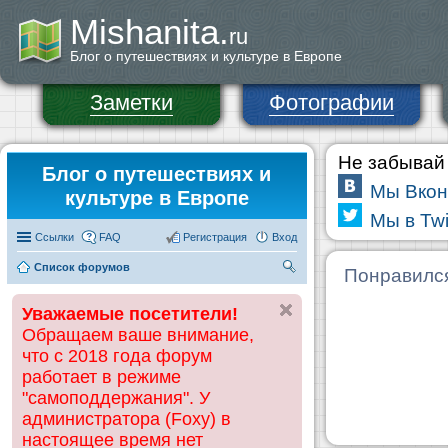
Mishanita.
ru
Блог о путешествиях и культуре в Европе
Заметки
Фотографии
Не забывай 
Блог о путешествиях и
Мы Вкон
культуре в Европе
Мы в Twi
Ссылки
FAQ
Регистрация
Вход
Список форумов
П
Понравилс
ои
Уважаемые посетители!
ск
Обращаем ваше внимание,
что с 2018 года форум
работает в режиме
"самоподдержания". У
администратора (Foxy) в
настоящее время нет