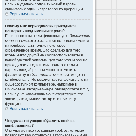
Если не удалось получить новый пароль,
свяжитесь с администратором конференции.
Вернуться к началу
Почему мне периодически приходится
повторять ввод имени и пароля?
Если вы не отметили флажком пункт
Запомнить
меня
, вы сможете оставаться под своим именем
на конференции только некоторое
ограниченное время. Это сделано для того,
чтобы никто другой не смог воспользоваться
вашей учётной записью. Для того чтобы вам не
приходилось вводить имя пользователя и
пароль каждый раз, вы можете отметить
флажком пункт
Запомнить меня
при входе на
конференцию. Не рекомендуется делать это на
общедоступном компьютере, например в
библиотеке, интернет-кафе, университете и т. д.
Если пункт
Запомнить меня
отсутствует, это
значит, что администратор отключил эту
функцию.
Вернуться к началу
Что делает функция «Удалить cookies
конференции»?
Она удаляет все созданные cookies, которые
позволяют вам оставаться авторизованным на