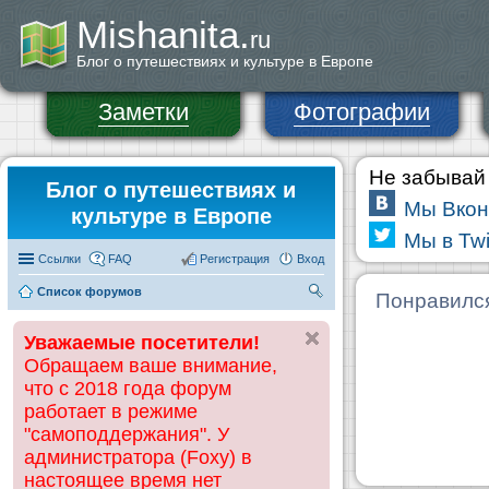
Mishanita.
ru
Блог о путешествиях и культуре в Европе
Заметки
Фотографии
Не забывай 
Блог о путешествиях и
Мы Вкон
культуре в Европе
Мы в Twi
Ссылки
FAQ
Регистрация
Вход
Список форумов
П
Понравилс
ои
Уважаемые посетители!
ск
Обращаем ваше внимание,
что с 2018 года форум
работает в режиме
"самоподдержания". У
администратора (Foxy) в
настоящее время нет