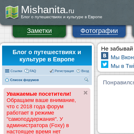
Mishanita.
ru
Блог о путешествиях и культуре в Европе
Заметки
Фотографии
Не забывай 
Блог о путешествиях и
Мы Вкон
культуре в Европе
Мы в Twi
Ссылки
FAQ
Регистрация
Вход
Список форумов
П
Понравилс
ои
Уважаемые посетители!
ск
Обращаем ваше внимание,
что с 2018 года форум
работает в режиме
"самоподдержания". У
администратора (Foxy) в
настоящее время нет