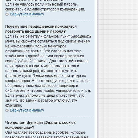
Если не удалось получить новый пароль,
свяжитесь с администратором конференции.
Вернуться к началу
Почему мне периодически приходится
повторять ввод имени и пароля?
Если вы не отметили флажком пункт
Запомнить
меня
, вы сможете оставаться под своим именем
на конференции только некоторое
ограниченное время. Это сделано для того,
чтобы никто другой не смог воспользоваться
вашей учётной записью. Для того чтобы вам не
приходилось вводить имя пользователя и
пароль каждый раз, вы можете отметить
флажком пункт
Запомнить меня
при входе на
конференцию. Не рекомендуется делать это на
общедоступном компьютере, например в
библиотеке, интернет-кафе, университете и т. д.
Если пункт
Запомнить меня
отсутствует, это
значит, что администратор отключил эту
функцию.
Вернуться к началу
Что делает функция «Удалить cookies
конференции»?
Она удаляет все созданные cookies, которые
позволяют вам оставаться авторизованным на