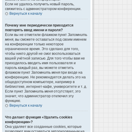
Если не удалось получить новый пароль,
свяжитесь с администратором конференции.
Вернуться к началу
Почему мне периодически приходится
повторять ввод имени и пароля?
Если вы не отметили флажком пункт
Запомнить
меня
, вы сможете оставаться под своим именем
на конференции только некоторое
ограниченное время. Это сделано для того,
чтобы никто другой не смог воспользоваться
вашей учётной записью. Для того чтобы вам не
приходилось вводить имя пользователя и
пароль каждый раз, вы можете отметить
флажком пункт
Запомнить меня
при входе на
конференцию. Не рекомендуется делать это на
общедоступном компьютере, например в
библиотеке, интернет-кафе, университете и т. д.
Если пункт
Запомнить меня
отсутствует, это
значит, что администратор отключил эту
функцию.
Вернуться к началу
Что делает функция «Удалить cookies
конференции»?
Она удаляет все созданные cookies, которые
позволяют вам оставаться авторизованным на