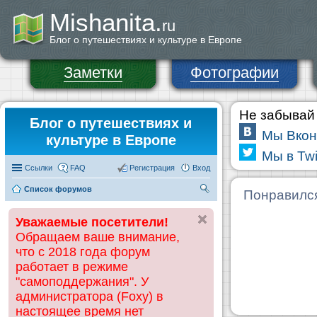
Mishanita.
ru
Блог о путешествиях и культуре в Европе
Заметки
Фотографии
Не забывай 
Блог о путешествиях и
Мы Вкон
культуре в Европе
Мы в Twi
Ссылки
FAQ
Регистрация
Вход
Список форумов
П
Понравилс
ои
Уважаемые посетители!
ск
Обращаем ваше внимание,
что с 2018 года форум
работает в режиме
"самоподдержания". У
администратора (Foxy) в
настоящее время нет