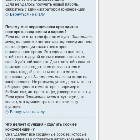
Если не удалось получить новый пароль,
свяжитесь с администратором конференции.
Вернуться к началу
Почему мне периодически приходится
повторять ввод имени и пароля?
Если вы не отметили флажком пункт
Запомнить
меня
, вы сможете оставаться под своим именем
на конференции только некоторое
ограниченное время. Это сделано для того,
чтобы никто другой не смог воспользоваться
вашей учётной записью. Для того чтобы вам не
приходилось вводить имя пользователя и
пароль каждый раз, вы можете отметить
флажком пункт
Запомнить меня
при входе на
конференцию. Не рекомендуется делать это на
общедоступном компьютере, например в
библиотеке, интернет-кафе, университете и т. д.
Если пункт
Запомнить меня
отсутствует, это
значит, что администратор отключил эту
функцию.
Вернуться к началу
Что делает функция «Удалить cookies
конференции»?
Она удаляет все созданные cookies, которые
позволяют вам оставаться авторизованным на