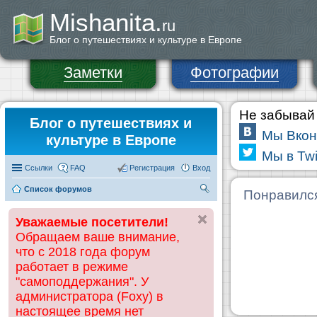
Mishanita.
ru
Блог о путешествиях и культуре в Европе
Заметки
Фотографии
Не забывай 
Блог о путешествиях и
Мы Вкон
культуре в Европе
Мы в Twi
Ссылки
FAQ
Регистрация
Вход
Список форумов
П
Понравилс
ои
Уважаемые посетители!
ск
Обращаем ваше внимание,
что с 2018 года форум
работает в режиме
"самоподдержания". У
администратора (Foxy) в
настоящее время нет