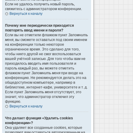
Если не удалось получить новый пароль,
свяжитесь с администратором конференции.
Вернуться к началу
Почему мне периодически приходится
повторять ввод имени и пароля?
Если вы не отметили флажком пункт
Запомнить
меня
, вы сможете оставаться под своим именем
на конференции только некоторое
ограниченное время. Это сделано для того,
чтобы никто другой не смог воспользоваться
вашей учётной записью. Для того чтобы вам не
приходилось вводить имя пользователя и
пароль каждый раз, вы можете отметить
флажком пункт
Запомнить меня
при входе на
конференцию. Не рекомендуется делать это на
общедоступном компьютере, например в
библиотеке, интернет-кафе, университете и т. д.
Если пункт
Запомнить меня
отсутствует, это
значит, что администратор отключил эту
функцию.
Вернуться к началу
Что делает функция «Удалить cookies
конференции»?
Она удаляет все созданные cookies, которые
позволяют вам оставаться авторизованным на