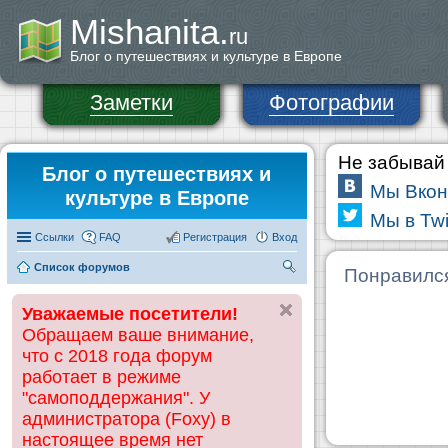
Mishanita.
ru
Блог о путешествиях и культуре в Европе
Заметки
Фотографии
Не забывай 
Блог о путешествиях и
Мы Вкон
культуре в Европе
Мы в Twi
Ссылки
FAQ
Регистрация
Вход
Список форумов
П
Понравилс
ои
Уважаемые посетители!
ск
Обращаем ваше внимание,
что с 2018 года форум
работает в режиме
"самоподдержания". У
администратора (Foxy) в
настоящее время нет