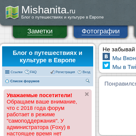
Mishanita.
ru
Блог о путешествиях и культуре в Европе
Заметки
Фотографии
Не забывай 
Блог о путешествиях и
Мы Вкон
культуре в Европе
Мы в Twi
Ссылки
FAQ
Регистрация
Вход
Список форумов
П
Понравилс
ои
Уважаемые посетители!
ск
Обращаем ваше внимание,
что с 2018 года форум
работает в режиме
"самоподдержания". У
администратора (Foxy) в
настоящее время нет