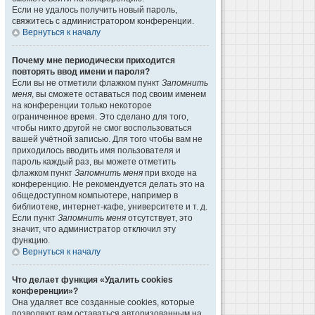
Если не удалось получить новый пароль,
свяжитесь с администратором конференции.
Вернуться к началу
Почему мне периодически приходится
повторять ввод имени и пароля?
Если вы не отметили флажком пункт
Запомнить
меня
, вы сможете оставаться под своим именем
на конференции только некоторое
ограниченное время. Это сделано для того,
чтобы никто другой не смог воспользоваться
вашей учётной записью. Для того чтобы вам не
приходилось вводить имя пользователя и
пароль каждый раз, вы можете отметить
флажком пункт
Запомнить меня
при входе на
конференцию. Не рекомендуется делать это на
общедоступном компьютере, например в
библиотеке, интернет-кафе, университете и т. д.
Если пункт
Запомнить меня
отсутствует, это
значит, что администратор отключил эту
функцию.
Вернуться к началу
Что делает функция «Удалить cookies
конференции»?
Она удаляет все созданные cookies, которые
позволяют вам оставаться авторизованным на