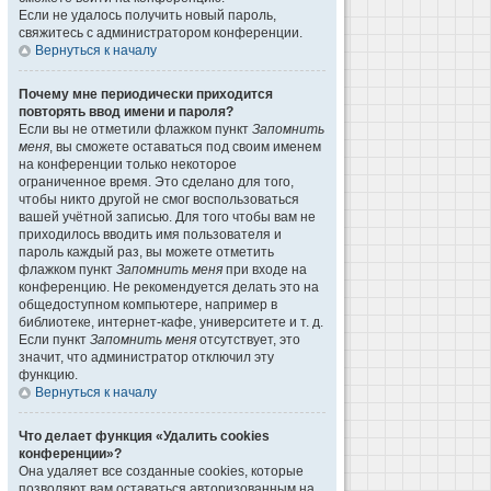
Если не удалось получить новый пароль,
свяжитесь с администратором конференции.
Вернуться к началу
Почему мне периодически приходится
повторять ввод имени и пароля?
Если вы не отметили флажком пункт
Запомнить
меня
, вы сможете оставаться под своим именем
на конференции только некоторое
ограниченное время. Это сделано для того,
чтобы никто другой не смог воспользоваться
вашей учётной записью. Для того чтобы вам не
приходилось вводить имя пользователя и
пароль каждый раз, вы можете отметить
флажком пункт
Запомнить меня
при входе на
конференцию. Не рекомендуется делать это на
общедоступном компьютере, например в
библиотеке, интернет-кафе, университете и т. д.
Если пункт
Запомнить меня
отсутствует, это
значит, что администратор отключил эту
функцию.
Вернуться к началу
Что делает функция «Удалить cookies
конференции»?
Она удаляет все созданные cookies, которые
позволяют вам оставаться авторизованным на