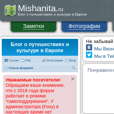
Mishanita.
ru
Блог о путешествиях и культуре в Европе
Заметки
Фотографии
Не забывай 
Блог о путешествиях и
Мы Вкон
культуре в Европе
Мы в Twi
Ссылки
FAQ
Регистрация
Вход
Список форумов
П
Понравилс
ои
Уважаемые посетители!
ск
Обращаем ваше внимание,
что с 2018 года форум
работает в режиме
"самоподдержания". У
администратора (Foxy) в
настоящее время нет