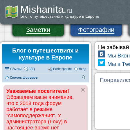
Mishanita.
ru
Блог о путешествиях и культуре в Европе
Заметки
Фотографии
Не забывай 
Блог о путешествиях и
Мы Вкон
культуре в Европе
Мы в Twi
Ссылки
FAQ
Регистрация
Вход
Список форумов
П
Понравилс
ои
Уважаемые посетители!
ск
Обращаем ваше внимание,
что с 2018 года форум
работает в режиме
"самоподдержания". У
администратора (Foxy) в
настоящее время нет