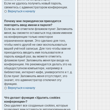
Если не удалось получить новый пароль,
свяжитесь с администратором конференции.
Вернуться к началу
Почему мне периодически приходится
повторять ввод имени и пароля?
Если вы не отметили флажком пункт
Запомнить
меня
, вы сможете оставаться под своим именем
на конференции только некоторое
ограниченное время. Это сделано для того,
чтобы никто другой не смог воспользоваться
вашей учётной записью. Для того чтобы вам не
приходилось вводить имя пользователя и
пароль каждый раз, вы можете отметить
флажком пункт
Запомнить меня
при входе на
конференцию. Не рекомендуется делать это на
общедоступном компьютере, например в
библиотеке, интернет-кафе, университете и т. д.
Если пункт
Запомнить меня
отсутствует, это
значит, что администратор отключил эту
функцию.
Вернуться к началу
Что делает функция «Удалить cookies
конференции»?
Она удаляет все созданные cookies, которые
позволяют вам оставаться авторизованным на