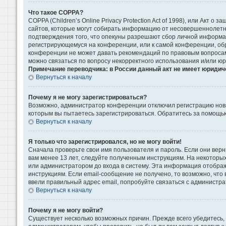
Что такое COPPA?
COPPA (Children’s Online Privacy Protection Act of 1998), или Акт 
сайтов, которые могут собирать информацию от несовершеннолетни
подтверждения того, что опекуны разрешают сбор личной информаци
регистрирующемуся на конференции, или к самой конференции, обр
конференции не может давать рекомендаций по правовым вопросам 
можно связаться по вопросу некорректного использования и/или ю
Примечание переводчика: в России данный акт не имеет юридич
Вернуться к началу
Почему я не могу зарегистрироваться?
Возможно, администратор конференции отключил регистрацию новых
которым вы пытаетесь зарегистрироваться. Обратитесь за помощь
Вернуться к началу
Я только что зарегистрировался, но не могу войти!
Сначала проверьте свои имя пользователя и пароль. Если они верн
вам менее 13 лет, следуйте полученным инструкциям. На некоторы
или администратором до входа в систему. Эта информация отображ
инструкциям. Если email-сообщение не получено, то возможно, что
ввели правильный адрес email, попробуйте связаться с администра
Вернуться к началу
Почему я не могу войти?
Существует несколько возможных причин. Прежде всего убедитесь, 