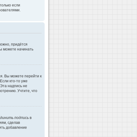
только если
зователями.
можно, придётся
Вы можете начинать
я. Вы можете перейти к
Если кто-то уже
 Эта надпись не
отрению. Учтите, что
динить подпись
в
иям, сделав
ить добавление