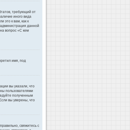
 Штатов, требующий от
наличие иного вида
это к вам, как к
d администрация данной
на вопрос «С кем
претил имя, под
ации вы указали, что
ваны пользователями
ледуйте полученным
Если вы уверены, что
правильно, свяжитесь с