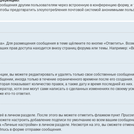
онференцию!
сообщения другим пользователям через встроенную в конференцию форму, и 
, чтобы предотвратить злоупотребления почтовой системой анонимными поль
ма». Для размещения сообщения в теме щёлкните по кнопке «Ответить». Воз
ваших прав доступа находится внизу страниц форума или темы. Например: «
ции, вы можете редактировать и удалять только свои собственные сообщени
щении, иногда только в течение ограниченного времени после его создания. 
орая показывает количество правок, а также дату и время последней из них.
ратор, хотя они могут сами написать о сделанных изменениях по своему усм
е кто-то ответил.
её в личном разделе. После этого вы можете отметить флажком пункт
Присое
можете настроить добавление подписи по умолчанию ко всем вашим сообщен
 «Личные настройки» в личном разделе. Несмотря на это, вы сможете отмен
дпись
в форме отправки сообщения.