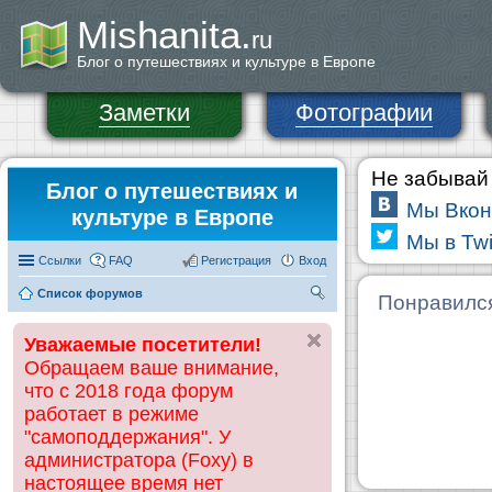
Mishanita.
ru
Блог о путешествиях и культуре в Европе
Заметки
Фотографии
Не забывай 
Блог о путешествиях и
Мы Вкон
культуре в Европе
Мы в Twi
Ссылки
FAQ
Регистрация
Вход
Список форумов
П
Понравилс
ои
Уважаемые посетители!
ск
Обращаем ваше внимание,
что с 2018 года форум
работает в режиме
"самоподдержания". У
администратора (Foxy) в
настоящее время нет