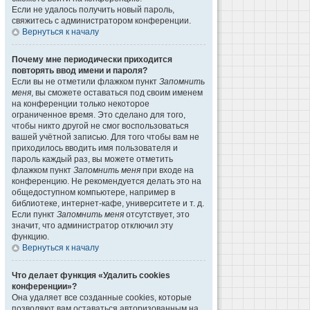
Если не удалось получить новый пароль,
свяжитесь с администратором конференции.
Вернуться к началу
Почему мне периодически приходится
повторять ввод имени и пароля?
Если вы не отметили флажком пункт
Запомнить
меня
, вы сможете оставаться под своим именем
на конференции только некоторое
ограниченное время. Это сделано для того,
чтобы никто другой не смог воспользоваться
вашей учётной записью. Для того чтобы вам не
приходилось вводить имя пользователя и
пароль каждый раз, вы можете отметить
флажком пункт
Запомнить меня
при входе на
конференцию. Не рекомендуется делать это на
общедоступном компьютере, например в
библиотеке, интернет-кафе, университете и т. д.
Если пункт
Запомнить меня
отсутствует, это
значит, что администратор отключил эту
функцию.
Вернуться к началу
Что делает функция «Удалить cookies
конференции»?
Она удаляет все созданные cookies, которые
позволяют вам оставаться авторизованным на