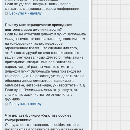
Если не удалось получить новый пароль,
свяжитесь с администратором конференции.
Вернуться к началу
Почему мне периодически приходится
повторять ввод имени и пароля?
Если вы не отметили флажком пункт
Запомнить
меня
, вы сможете оставаться под своим именем
на конференции только некоторое
ограниченное время. Это сделано для того,
чтобы никто другой не смог воспользоваться
вашей учётной записью. Для того чтобы вам не
приходилось вводить имя пользователя и
пароль каждый раз, вы можете отметить
флажком пункт
Запомнить меня
при входе на
конференцию. Не рекомендуется делать это на
общедоступном компьютере, например в
библиотеке, интернет-кафе, университете и т. д.
Если пункт
Запомнить меня
отсутствует, это
значит, что администратор отключил эту
функцию.
Вернуться к началу
Что делает функция «Удалить cookies
конференции»?
Она удаляет все созданные cookies, которые
позволяют вам оставаться авторизованным на