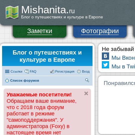
Mishanita.
ru
Блог о путешествиях и культуре в Европе
Заметки
Фотографии
Не забывай 
Блог о путешествиях и
Мы Вкон
культуре в Европе
Мы в Twi
Ссылки
FAQ
Регистрация
Вход
Список форумов
П
Понравилс
ои
Уважаемые посетители!
ск
Обращаем ваше внимание,
что с 2018 года форум
работает в режиме
"самоподдержания". У
администратора (Foxy) в
настоящее время нет