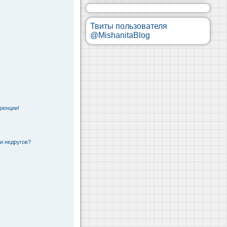
Твиты пользователя
@MishanitaBlog
ренции!
 и недругов?