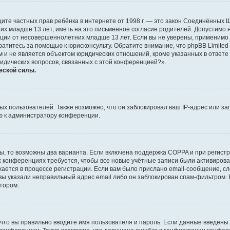
о защите частных прав ребёнка в интернете от 1998 г. — это закон Соединённых
х младше 13 лет, иметь на это письменное согласие родителей. Допустимо 
и от несовершеннолетних младше 13 лет. Если вы не уверены, применимо ли 
атитесь за помощью к юрисконсульту. Обратите внимание, что phpBB Limite
и не является объектом юридических отношений, кроме указанных в ответе 
ридических вопросов, связанных с этой конференцией?».
еской силы.
 пользователей. Также возможно, что он заблокировал ваш IP-адрес или за
ю к администратору конференции.
ы, то возможны два варианта. Если включена поддержка COPPA и при регистр
х конференциях требуется, чтобы все новые учётные записи были активиро
ается в процессе регистрации. Если вам было прислано email-сообщение, с
 вы указали неправильный адрес email либо он заблокирован спам-фильтром. 
тором.
что вы правильно вводите имя пользователя и пароль. Если данные введены 