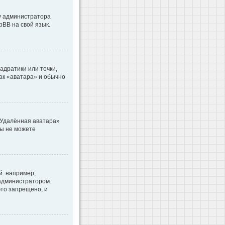
 у администратора
pBB на свой язык.
адратики или точки,
как «аватара» и обычно
«Удалённая аватара»
вы не можете
: например,
 администратором.
то запрещено, и