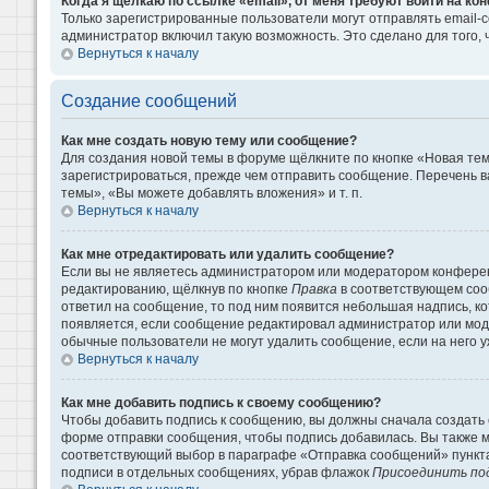
Когда я щёлкаю по ссылке «email», от меня требуют войти на к
Только зарегистрированные пользователи могут отправлять email-
администратор включил такую возможность. Это сделано для того
Вернуться к началу
Создание сообщений
Как мне создать новую тему или сообщение?
Для создания новой темы в форуме щёлкните по кнопке «Новая те
зарегистрироваться, прежде чем отправить сообщение. Перечень 
темы», «Вы можете добавлять вложения» и т. п.
Вернуться к началу
Как мне отредактировать или удалить сообщение?
Если вы не являетесь администратором или модератором конферен
редактированию, щёлкнув по кнопке
Правка
в соответствующем сооб
ответил на сообщение, то под ним появится небольшая надпись, кот
появляется, если сообщение редактировал администратор или моде
обычные пользователи не могут удалить сообщение, если на него уж
Вернуться к началу
Как мне добавить подпись к своему сообщению?
Чтобы добавить подпись к сообщению, вы должны сначала создать 
форме отправки сообщения, чтобы подпись добавилась. Вы также 
соответствующий выбор в параграфе «Отправка сообщений» пункта
подписи в отдельных сообщениях, убрав флажок
Присоединить по