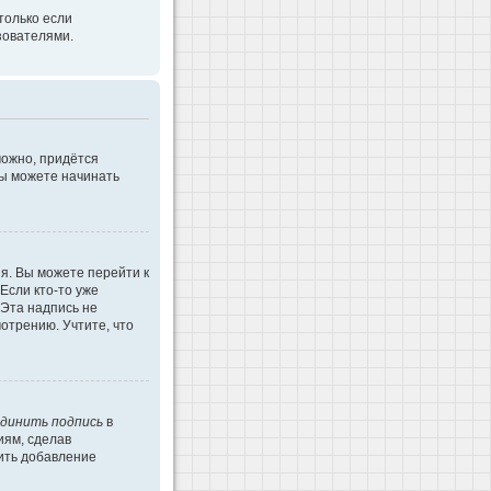
только если
зователями.
можно, придётся
Вы можете начинать
я. Вы можете перейти к
Если кто-то уже
 Эта надпись не
отрению. Учтите, что
динить подпись
в
иям, сделав
ить добавление