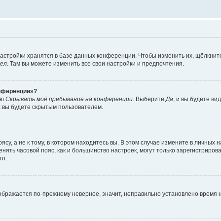
астройки хранятся в базе данных конференции. Чтобы изменить их, щёлкнит
дел
. Там вы можете изменить все свои настройки и предпочтения.
онференции»?
ию
Скрывать моё пребывание на конференции
. Выберите
Да
, и вы будете ви
х вы будете скрытым пользователем.
су, а не к тому, в котором находитесь вы. В этом случае измените в личных 
изменять часовой пояс, как и большинство настроек, могут только зарегистриро
то.
тображается по-прежнему неверное, значит, неправильно установлено время 