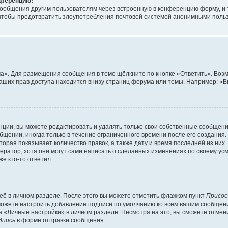
онференцию!
сообщения другим пользователям через встроенную в конференцию форму, и 
, чтобы предотвратить злоупотребления почтовой системой анонимными поль
ма». Для размещения сообщения в теме щёлкните по кнопке «Ответить». Воз
ваших прав доступа находится внизу страниц форума или темы. Например: «
ции, вы можете редактировать и удалять только свои собственные сообщени
щении, иногда только в течение ограниченного времени после его создания. 
орая показывает количество правок, а также дату и время последней из них.
ратор, хотя они могут сами написать о сделанных изменениях по своему усм
е кто-то ответил.
её в личном разделе. После этого вы можете отметить флажком пункт
Присое
можете настроить добавление подписи по умолчанию ко всем вашим сообщен
 «Личные настройки» в личном разделе. Несмотря на это, вы сможете отмен
дпись
в форме отправки сообщения.