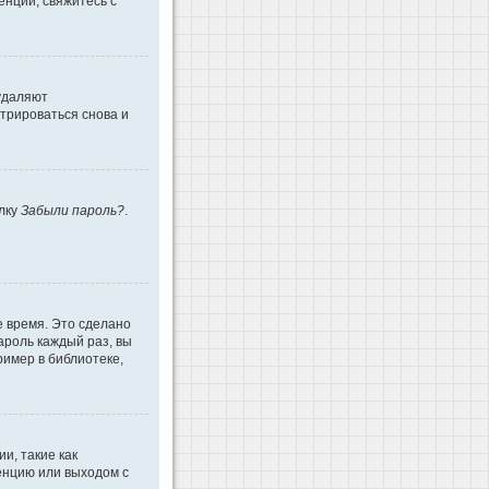
енции, свяжитесь с
 удаляют
трироваться снова и
ылку
Забыли пароль?
.
е время. Это сделано
ароль каждый раз, вы
имер в библиотеке,
и, такие как
енцию или выходом с