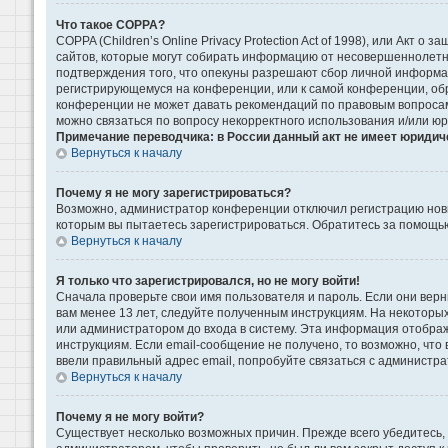
Что такое COPPA?
COPPA (Children’s Online Privacy Protection Act of 1998), или Акт 
сайтов, которые могут собирать информацию от несовершеннолетни
подтверждения того, что опекуны разрешают сбор личной информаци
регистрирующемуся на конференции, или к самой конференции, обр
конференции не может давать рекомендаций по правовым вопросам 
можно связаться по вопросу некорректного использования и/или ю
Примечание переводчика: в России данный акт не имеет юридич
Вернуться к началу
Почему я не могу зарегистрироваться?
Возможно, администратор конференции отключил регистрацию новых
которым вы пытаетесь зарегистрироваться. Обратитесь за помощь
Вернуться к началу
Я только что зарегистрировался, но не могу войти!
Сначала проверьте свои имя пользователя и пароль. Если они верн
вам менее 13 лет, следуйте полученным инструкциям. На некоторы
или администратором до входа в систему. Эта информация отображ
инструкциям. Если email-сообщение не получено, то возможно, что
ввели правильный адрес email, попробуйте связаться с администра
Вернуться к началу
Почему я не могу войти?
Существует несколько возможных причин. Прежде всего убедитесь, 