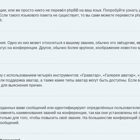
ии, или же просто никто не перевёл phpBB на ваш язык. Попробуйте узнать
сли такого языкового пакета не существует, то вы сами можете перевести ph
®.
я. Одно из них может относиться к вашему званию, обычно это звёздочки, кв
атус на конференции. Другое, обычно более крупное, изображение известно 
у с использованием четырёх инструментов: «Граватар», «Галерея аватар», 
ли поддержка аватар, а также какие типы аватар могут быть доступны. Если 
 для выяснения причин.
озданных вами сообщений или идентифицируют определённых пользователей
зменять наименования званий на конференции, так как они установлены её
лько для того, чтобы повысить своё звание. На большинстве конференций э
сообщений.