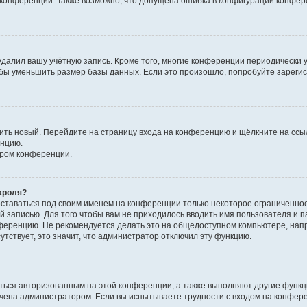
к конференции. Также возможно, что допущена ошибка в конфигурации конфер
удалил вашу учётную запись. Кроме того, многие конференции периодически
бы уменьшить размер базы данных. Если это произошло, попробуйте зарегис
учить новый. Перейдите на страницу входа на конференцию и щёлкните на сс
енцию.
ором конференции.
ароля?
оставаться под своим именем на конференции только некоторое ограниченно
ой записью. Для того чтобы вам не приходилось вводить имя пользователя и п
ференцию. Не рекомендуется делать это на общедоступном компьютере, напр
утствует, это значит, что администратор отключил эту функцию.
ться авторизованным на этой конференции, а также выполняют другие функци
чена администратором. Если вы испытываете трудности с входом на конфер