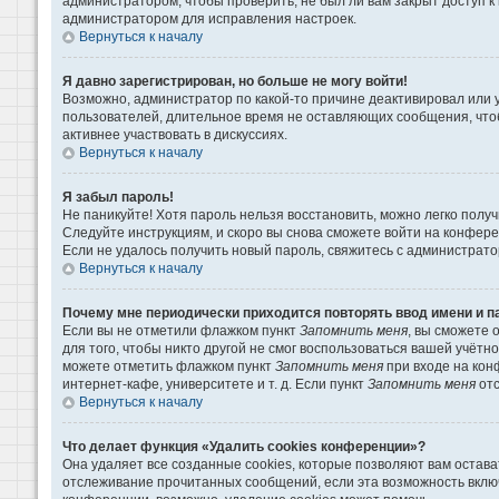
администратором, чтобы проверить, не был ли вам закрыт доступ 
администратором для исправления настроек.
Вернуться к началу
Я давно зарегистрирован, но больше не могу войти!
Возможно, администратор по какой-то причине деактивировал или 
пользователей, длительное время не оставляющих сообщения, что
активнее участвовать в дискуссиях.
Вернуться к началу
Я забыл пароль!
Не паникуйте! Хотя пароль нельзя восстановить, можно легко пол
Следуйте инструкциям, и скоро вы снова сможете войти на конфер
Если не удалось получить новый пароль, свяжитесь с администрат
Вернуться к началу
Почему мне периодически приходится повторять ввод имени и п
Если вы не отметили флажком пункт
Запомнить меня
, вы сможете 
для того, чтобы никто другой не смог воспользоваться вашей учётн
можете отметить флажком пункт
Запомнить меня
при входе на кон
интернет-кафе, университете и т. д. Если пункт
Запомнить меня
отс
Вернуться к началу
Что делает функция «Удалить cookies конференции»?
Она удаляет все созданные cookies, которые позволяют вам остава
отслеживание прочитанных сообщений, если эта возможность вклю