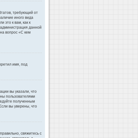
 Штатов, требующий от
наличие иного вида
это к вам, как к
d администрация данной
на вопрос «С кем
претил имя, под
ации вы указали, что
ваны пользователями
ледуйте полученным
Если вы уверены, что
правильно, свяжитесь с