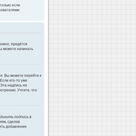
только если
зователями.
можно, придётся
Вы можете начинать
я. Вы можете перейти к
Если кто-то уже
 Эта надпись не
отрению. Учтите, что
динить подпись
в
иям, сделав
ить добавление