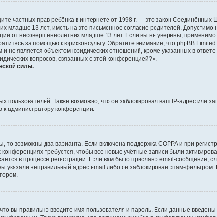
о защите частных прав ребёнка в интернете от 1998 г. — это закон Соединённых
х младше 13 лет, иметь на это письменное согласие родителей. Допустимо 
и от несовершеннолетних младше 13 лет. Если вы не уверены, применимо ли 
атитесь за помощью к юрисконсульту. Обратите внимание, что phpBB Limite
и не является объектом юридических отношений, кроме указанных в ответе 
ридических вопросов, связанных с этой конференцией?».
еской силы.
 пользователей. Также возможно, что он заблокировал ваш IP-адрес или за
ю к администратору конференции.
ы, то возможны два варианта. Если включена поддержка COPPA и при регистр
х конференциях требуется, чтобы все новые учётные записи были активиро
ается в процессе регистрации. Если вам было прислано email-сообщение, с
 вы указали неправильный адрес email либо он заблокирован спам-фильтром. 
тором.
что вы правильно вводите имя пользователя и пароль. Если данные введены 