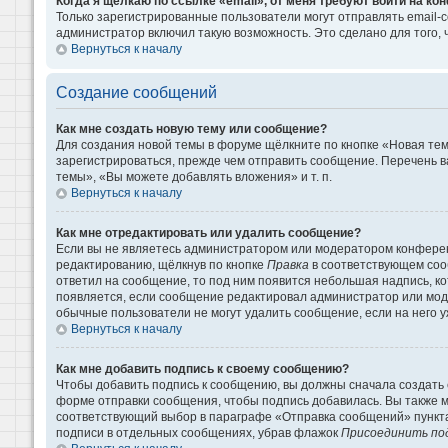
Когда я щёлкаю по ссылке «email», от меня требуют войти на к
Только зарегистрированные пользователи могут отправлять email-
администратор включил такую возможность. Это сделано для того
Вернуться к началу
Создание сообщений
Как мне создать новую тему или сообщение?
Для создания новой темы в форуме щёлкните по кнопке «Новая те
зарегистрироваться, прежде чем отправить сообщение. Перечень 
темы», «Вы можете добавлять вложения» и т. п.
Вернуться к началу
Как мне отредактировать или удалить сообщение?
Если вы не являетесь администратором или модератором конферен
редактированию, щёлкнув по кнопке
Правка
в соответствующем сооб
ответил на сообщение, то под ним появится небольшая надпись, кот
появляется, если сообщение редактировал администратор или моде
обычные пользователи не могут удалить сообщение, если на него уж
Вернуться к началу
Как мне добавить подпись к своему сообщению?
Чтобы добавить подпись к сообщению, вы должны сначала создать 
форме отправки сообщения, чтобы подпись добавилась. Вы также 
соответствующий выбор в параграфе «Отправка сообщений» пункта
подписи в отдельных сообщениях, убрав флажок
Присоединить по