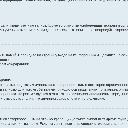
к конференции. Также возможно, что допущена ошибка в конфигурации конфер
удалил вашу учётную запись. Кроме того, многие конференции периодически
бы уменьшить размер базы данных. Если это произошло, попробуйте зарегис
учить новый. Перейдите на страницу входа на конференцию и щёлкните на сс
енцию.
ором конференции.
ароля?
оставаться под своим именем на конференции только некоторое ограниченно
ой записью. Для того чтобы вам не приходилось вводить имя пользователя и п
ференцию. Не рекомендуется делать это на общедоступном компьютере, напр
утствует, это значит, что администратор отключил эту функцию.
ться авторизованным на этой конференции, а также выполняют другие функци
чена администратором. Если вы испытываете трудности с входом на конфер