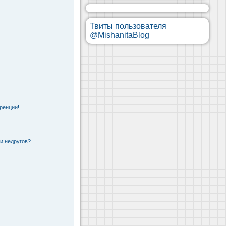
Твиты пользователя
@MishanitaBlog
ренции!
 и недругов?