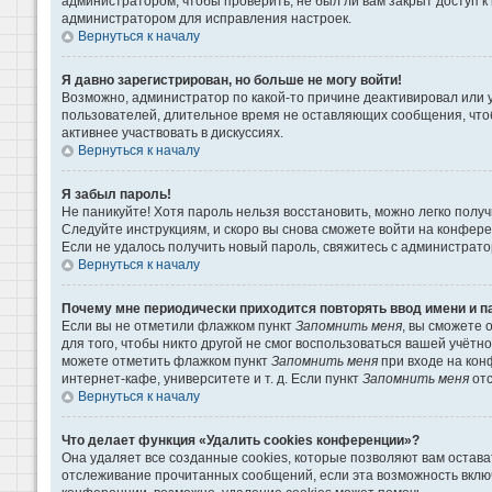
администратором, чтобы проверить, не был ли вам закрыт доступ 
администратором для исправления настроек.
Вернуться к началу
Я давно зарегистрирован, но больше не могу войти!
Возможно, администратор по какой-то причине деактивировал или 
пользователей, длительное время не оставляющих сообщения, что
активнее участвовать в дискуссиях.
Вернуться к началу
Я забыл пароль!
Не паникуйте! Хотя пароль нельзя восстановить, можно легко пол
Следуйте инструкциям, и скоро вы снова сможете войти на конфер
Если не удалось получить новый пароль, свяжитесь с администрат
Вернуться к началу
Почему мне периодически приходится повторять ввод имени и п
Если вы не отметили флажком пункт
Запомнить меня
, вы сможете 
для того, чтобы никто другой не смог воспользоваться вашей учётн
можете отметить флажком пункт
Запомнить меня
при входе на кон
интернет-кафе, университете и т. д. Если пункт
Запомнить меня
отс
Вернуться к началу
Что делает функция «Удалить cookies конференции»?
Она удаляет все созданные cookies, которые позволяют вам остава
отслеживание прочитанных сообщений, если эта возможность вклю