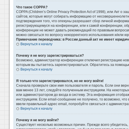
Что такое COPPA?
COPPA (Children’s Online Privacy Protection Act of 1998), или Акт 
сайтов, которые могут собирать информацию от несовершеннолетни
подтверждения того, что опекуны разрешают сбор личной информаци
регистрирующемуся на конференции, или к самой конференции, обр
конференции не может давать рекомендаций по правовым вопросам 
можно связаться по вопросу некорректного использования и/или ю
Примечание переводчика: в России данный акт не имеет юридич
Вернуться к началу
Почему я не могу зарегистрироваться?
Возможно, администратор конференции отключил регистрацию новых
которым вы пытаетесь зарегистрироваться. Обратитесь за помощь
Вернуться к началу
Я только что зарегистрировался, но не могу войти!
Сначала проверьте свои имя пользователя и пароль. Если они верн
вам менее 13 лет, следуйте полученным инструкциям. На некоторы
или администратором до входа в систему. Эта информация отображ
инструкциям. Если email-сообщение не получено, то возможно, что
ввели правильный адрес email, попробуйте связаться с администра
Вернуться к началу
Почему я не могу войти?
Существует несколько возможных причин. Прежде всего убедитесь, 