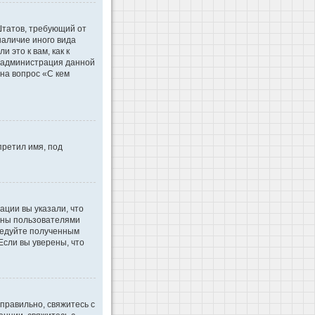
 Штатов, требующий от
наличие иного вида
это к вам, как к
d администрация данной
на вопрос «С кем
претил имя, под
ации вы указали, что
ваны пользователями
ледуйте полученным
Если вы уверены, что
правильно, свяжитесь с