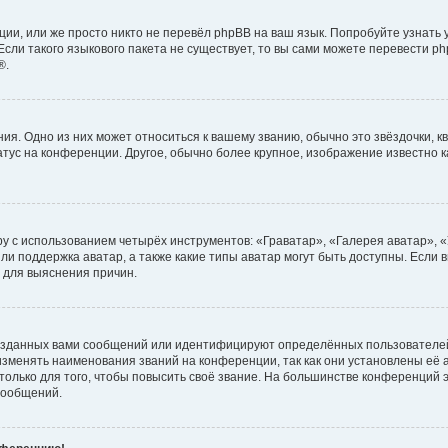
ии, или же просто никто не перевёл phpBB на ваш язык. Попробуйте узнать
сли такого языкового пакета не существует, то вы сами можете перевести ph
®.
я. Одно из них может относиться к вашему званию, обычно это звёздочки, кв
атус на конференции. Другое, обычно более крупное, изображение известно 
у с использованием четырёх инструментов: «Граватар», «Галерея аватар», 
ли поддержка аватар, а также какие типы аватар могут быть доступны. Если 
 для выяснения причин.
озданных вами сообщений или идентифицируют определённых пользователей
зменять наименования званий на конференции, так как они установлены её
лько для того, чтобы повысить своё звание. На большинстве конференций э
сообщений.