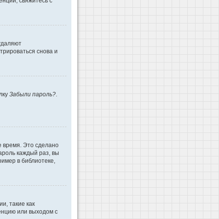
енции, свяжитесь с
 удаляют
трироваться снова и
ылку
Забыли пароль?
.
е время. Это сделано
ароль каждый раз, вы
имер в библиотеке,
и, такие как
енцию или выходом с