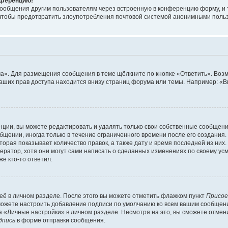
онференцию!
сообщения другим пользователям через встроенную в конференцию форму, и 
, чтобы предотвратить злоупотребления почтовой системой анонимными поль
ма». Для размещения сообщения в теме щёлкните по кнопке «Ответить». Воз
ваших прав доступа находится внизу страниц форума или темы. Например: «
ции, вы можете редактировать и удалять только свои собственные сообщени
щении, иногда только в течение ограниченного времени после его создания. 
орая показывает количество правок, а также дату и время последней из них.
ратор, хотя они могут сами написать о сделанных изменениях по своему усм
е кто-то ответил.
её в личном разделе. После этого вы можете отметить флажком пункт
Присое
можете настроить добавление подписи по умолчанию ко всем вашим сообщен
 «Личные настройки» в личном разделе. Несмотря на это, вы сможете отмен
дпись
в форме отправки сообщения.