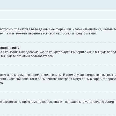
астройки хранятся в базе данных конференции. Чтобы изменить их, щёлкнит
дел
. Там вы можете изменить все свои настройки и предпочтения.
онференции»?
ию
Скрывать моё пребывание на конференции
. Выберите
Да
, и вы будете ви
х вы будете скрытым пользователем.
су, а не к тому, в котором находитесь вы. В этом случае измените в личных 
изменять часовой пояс, как и большинство настроек, могут только зарегистриро
то.
тображается по-прежнему неверное, значит, неправильно установлено время 