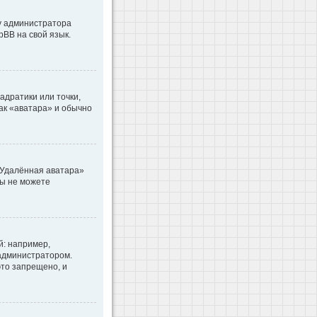
 у администратора
pBB на свой язык.
адратики или точки,
как «аватара» и обычно
«Удалённая аватара»
вы не можете
: например,
 администратором.
то запрещено, и