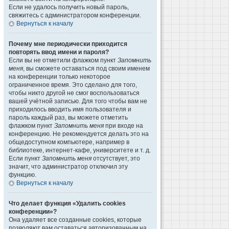
Если не удалось получить новый пароль,
свяжитесь с администратором конференции.
Вернуться к началу
Почему мне периодически приходится
повторять ввод имени и пароля?
Если вы не отметили флажком пункт
Запомнить
меня
, вы сможете оставаться под своим именем
на конференции только некоторое
ограниченное время. Это сделано для того,
чтобы никто другой не смог воспользоваться
вашей учётной записью. Для того чтобы вам не
приходилось вводить имя пользователя и
пароль каждый раз, вы можете отметить
флажком пункт
Запомнить меня
при входе на
конференцию. Не рекомендуется делать это на
общедоступном компьютере, например в
библиотеке, интернет-кафе, университете и т. д.
Если пункт
Запомнить меня
отсутствует, это
значит, что администратор отключил эту
функцию.
Вернуться к началу
Что делает функция «Удалить cookies
конференции»?
Она удаляет все созданные cookies, которые
позволяют вам оставаться авторизованным на