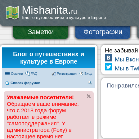
Mishanita.
ru
Блог о путешествиях и культуре в Европе
Заметки
Фотографии
Не забывай 
Блог о путешествиях и
Мы Вкон
культуре в Европе
Мы в Twi
Ссылки
FAQ
Регистрация
Вход
Список форумов
П
Понравилс
ои
Уважаемые посетители!
ск
Обращаем ваше внимание,
что с 2018 года форум
работает в режиме
"самоподдержания". У
администратора (Foxy) в
настоящее время нет