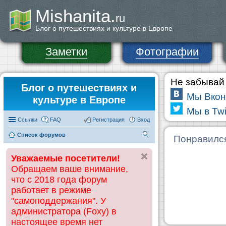
Mishanita.
ru
Блог о путешествиях и культуре в Европе
Заметки
Фотографии
Не забывай 
Блог о путешествиях и
Мы Вкон
культуре в Европе
Мы в Twi
Ссылки
FAQ
Регистрация
Вход
Список форумов
П
Понравилс
ои
Уважаемые посетители!
ск
Обращаем ваше внимание,
что с 2018 года форум
работает в режиме
"самоподдержания". У
администратора (Foxy) в
настоящее время нет