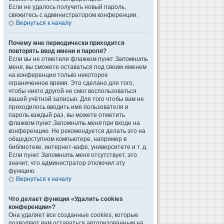
Если не удалось получить новый пароль,
свяжитесь с администратором конференции.
Вернуться к началу
Почему мне периодически приходится
повторять ввод имени и пароля?
Если вы не отметили флажком пункт
Запомнить
меня
, вы сможете оставаться под своим именем
на конференции только некоторое
ограниченное время. Это сделано для того,
чтобы никто другой не смог воспользоваться
вашей учётной записью. Для того чтобы вам не
приходилось вводить имя пользователя и
пароль каждый раз, вы можете отметить
флажком пункт
Запомнить меня
при входе на
конференцию. Не рекомендуется делать это на
общедоступном компьютере, например в
библиотеке, интернет-кафе, университете и т. д.
Если пункт
Запомнить меня
отсутствует, это
значит, что администратор отключил эту
функцию.
Вернуться к началу
Что делает функция «Удалить cookies
конференции»?
Она удаляет все созданные cookies, которые
позволяют вам оставаться авторизованным на