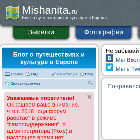
Mishanita.
ru
Блог о путешествиях и культуре в Европе
Заметки
Фотографии
Не забывай 
Блог о путешествиях и
Мы Вкон
культуре в Европе
Мы в Twi
Ссылки
FAQ
Регистрация
Вход
Список форумов
П
Понравилс
ои
Уважаемые посетители!
ск
Обращаем ваше внимание,
что с 2018 года форум
работает в режиме
"самоподдержания". У
администратора (Foxy) в
настоящее время нет