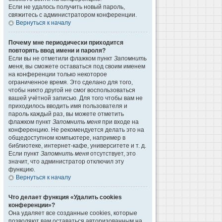
Если не удалось получить новый пароль,
свяжитесь с администратором конференции.
Вернуться к началу
Почему мне периодически приходится
повторять ввод имени и пароля?
Если вы не отметили флажком пункт
Запомнить
меня
, вы сможете оставаться под своим именем
на конференции только некоторое
ограниченное время. Это сделано для того,
чтобы никто другой не смог воспользоваться
вашей учётной записью. Для того чтобы вам не
приходилось вводить имя пользователя и
пароль каждый раз, вы можете отметить
флажком пункт
Запомнить меня
при входе на
конференцию. Не рекомендуется делать это на
общедоступном компьютере, например в
библиотеке, интернет-кафе, университете и т. д.
Если пункт
Запомнить меня
отсутствует, это
значит, что администратор отключил эту
функцию.
Вернуться к началу
Что делает функция «Удалить cookies
конференции»?
Она удаляет все созданные cookies, которые
позволяют вам оставаться авторизованным на