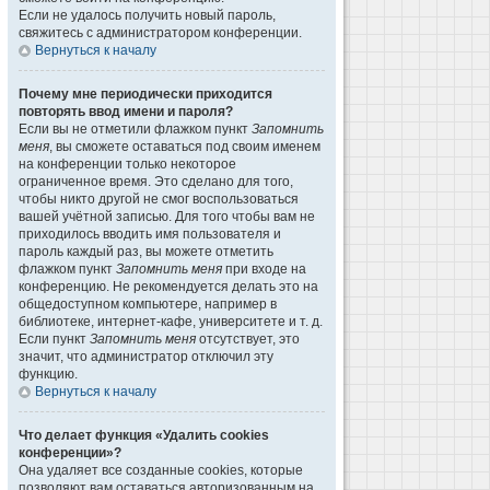
Если не удалось получить новый пароль,
свяжитесь с администратором конференции.
Вернуться к началу
Почему мне периодически приходится
повторять ввод имени и пароля?
Если вы не отметили флажком пункт
Запомнить
меня
, вы сможете оставаться под своим именем
на конференции только некоторое
ограниченное время. Это сделано для того,
чтобы никто другой не смог воспользоваться
вашей учётной записью. Для того чтобы вам не
приходилось вводить имя пользователя и
пароль каждый раз, вы можете отметить
флажком пункт
Запомнить меня
при входе на
конференцию. Не рекомендуется делать это на
общедоступном компьютере, например в
библиотеке, интернет-кафе, университете и т. д.
Если пункт
Запомнить меня
отсутствует, это
значит, что администратор отключил эту
функцию.
Вернуться к началу
Что делает функция «Удалить cookies
конференции»?
Она удаляет все созданные cookies, которые
позволяют вам оставаться авторизованным на