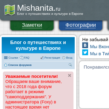
Mishanita.
ru
Блог о путешествиях и культуре в Европе
Заметки
Фотографии
Не забывай 
Блог о путешествиях и
Мы Вкон
культуре в Европе
Мы в Twi
Ссылки
FAQ
Регистрация
Вход
Список форумов
П
Понравилс
ои
Уважаемые посетители!
ск
Обращаем ваше внимание,
что с 2018 года форум
работает в режиме
"самоподдержания". У
администратора (Foxy) в
настоящее время нет