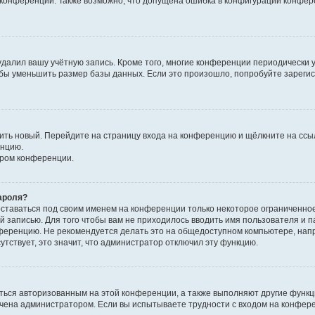
к конференции. Также возможно, что допущена ошибка в конфигурации конфер
удалил вашу учётную запись. Кроме того, многие конференции периодически
бы уменьшить размер базы данных. Если это произошло, попробуйте зарегис
учить новый. Перейдите на страницу входа на конференцию и щёлкните на сс
енцию.
ором конференции.
ароля?
оставаться под своим именем на конференции только некоторое ограниченно
ой записью. Для того чтобы вам не приходилось вводить имя пользователя и п
ференцию. Не рекомендуется делать это на общедоступном компьютере, напр
утствует, это значит, что администратор отключил эту функцию.
ться авторизованным на этой конференции, а также выполняют другие функци
чена администратором. Если вы испытываете трудности с входом на конфер