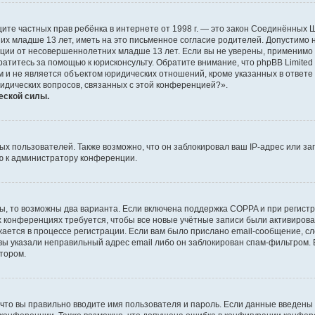
о защите частных прав ребёнка в интернете от 1998 г. — это закон Соединённых
х младше 13 лет, иметь на это письменное согласие родителей. Допустимо 
и от несовершеннолетних младше 13 лет. Если вы не уверены, применимо ли 
атитесь за помощью к юрисконсульту. Обратите внимание, что phpBB Limite
и не является объектом юридических отношений, кроме указанных в ответе 
ридических вопросов, связанных с этой конференцией?».
еской силы.
 пользователей. Также возможно, что он заблокировал ваш IP-адрес или за
ю к администратору конференции.
ы, то возможны два варианта. Если включена поддержка COPPA и при регистр
х конференциях требуется, чтобы все новые учётные записи были активиро
ается в процессе регистрации. Если вам было прислано email-сообщение, с
 вы указали неправильный адрес email либо он заблокирован спам-фильтром. 
тором.
что вы правильно вводите имя пользователя и пароль. Если данные введены 