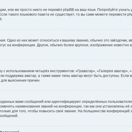
ии, или же просто никто не перевёл phpBB на ваш язык. Попробуйте узнать
сли такого языкового пакета не существует, то вы сами можете перевести ph
®.
я. Одно из них может относиться к вашему званию, обычно это звёздочки, кв
атус на конференции. Другое, обычно более крупное, изображение известно 
у с использованием четырёх инструментов: «Граватар», «Галерея аватар», 
ли поддержка аватар, а также какие типы аватар могут быть доступны. Если 
 для выяснения причин.
озданных вами сообщений или идентифицируют определённых пользователей
зменять наименования званий на конференции, так как они установлены её
лько для того, чтобы повысить своё звание. На большинстве конференций э
сообщений.