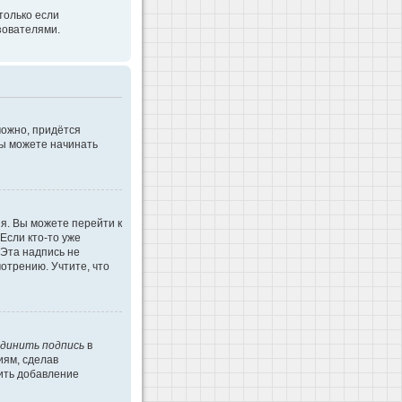
только если
зователями.
можно, придётся
Вы можете начинать
я. Вы можете перейти к
Если кто-то уже
 Эта надпись не
отрению. Учтите, что
динить подпись
в
иям, сделав
ить добавление