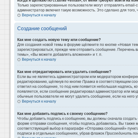
Когда я щёлкаю по ссылке «email», от меня требуют войти на к
Только зарегистрированные пользователи могут отправлять email-
администратор включил такую возможность. Это сделано для того
Вернуться к началу
Создание сообщений
Как мне создать новую тему или сообщение?
Для создания новой темы в форуме щёлкните по кнопке «Новая те
зарегистрироваться, прежде чем отправить сообщение. Перечень 
темы», «Вы можете добавлять вложения» и т. п.
Вернуться к началу
Как мне отредактировать или удалить сообщение?
Если вы не являетесь администратором или модератором конферен
редактированию, щёлкнув по кнопке
Правка
в соответствующем сооб
ответил на сообщение, то под ним появится небольшая надпись, кот
появляется, если сообщение редактировал администратор или моде
обычные пользователи не могут удалить сообщение, если на него уж
Вернуться к началу
Как мне добавить подпись к своему сообщению?
Чтобы добавить подпись к сообщению, вы должны сначала создать 
форме отправки сообщения, чтобы подпись добавилась. Вы также 
соответствующий выбор в параграфе «Отправка сообщений» пункта
подписи в отдельных сообщениях, убрав флажок
Присоединить по