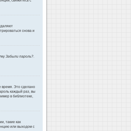
енции, свяжитесь с
 удаляют
трироваться снова и
ылку
Забыли пароль?
.
е время. Это сделано
ароль каждый раз, вы
имер в библиотеке,
и, такие как
енцию или выходом с