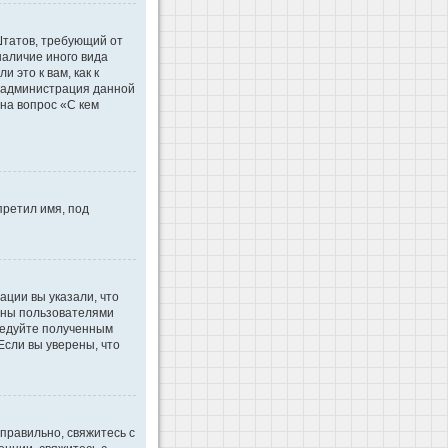
 Штатов, требующий от
наличие иного вида
это к вам, как к
d администрация данной
на вопрос «С кем
претил имя, под
ации вы указали, что
ваны пользователями
ледуйте полученным
Если вы уверены, что
правильно, свяжитесь с