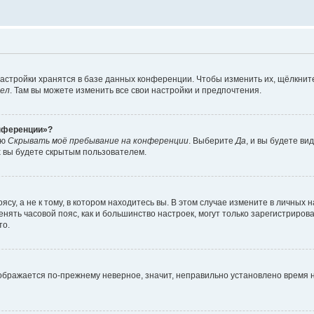
астройки хранятся в базе данных конференции. Чтобы изменить их, щёлкнит
дел
. Там вы можете изменить все свои настройки и предпочтения.
онференции»?
ию
Скрывать моё пребывание на конференции
. Выберите
Да
, и вы будете ви
х вы будете скрытым пользователем.
су, а не к тому, в котором находитесь вы. В этом случае измените в личных 
изменять часовой пояс, как и большинство настроек, могут только зарегистриро
то.
тображается по-прежнему неверное, значит, неправильно установлено время 