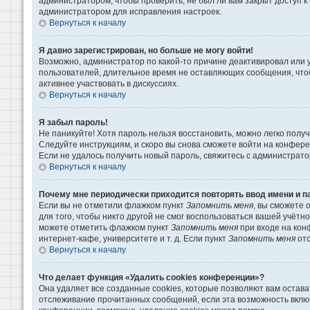
администратором, чтобы проверить, не был ли вам закрыт доступ 
администратором для исправления настроек.
Вернуться к началу
Я давно зарегистрирован, но больше не могу войти!
Возможно, администратор по какой-то причине деактивировал или 
пользователей, длительное время не оставляющих сообщения, что
активнее участвовать в дискуссиях.
Вернуться к началу
Я забыл пароль!
Не паникуйте! Хотя пароль нельзя восстановить, можно легко пол
Следуйте инструкциям, и скоро вы снова сможете войти на конфер
Если не удалось получить новый пароль, свяжитесь с администрат
Вернуться к началу
Почему мне периодически приходится повторять ввод имени и п
Если вы не отметили флажком пункт
Запомнить меня
, вы сможете 
для того, чтобы никто другой не смог воспользоваться вашей учётн
можете отметить флажком пункт
Запомнить меня
при входе на кон
интернет-кафе, университете и т. д. Если пункт
Запомнить меня
отс
Вернуться к началу
Что делает функция «Удалить cookies конференции»?
Она удаляет все созданные cookies, которые позволяют вам остава
отслеживание прочитанных сообщений, если эта возможность вклю