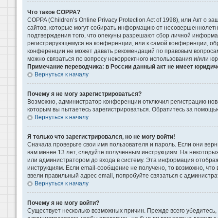
Что такое COPPA?
COPPA (Children’s Online Privacy Protection Act of 1998), или Акт 
сайтов, которые могут собирать информацию от несовершеннолетни
подтверждения того, что опекуны разрешают сбор личной информаци
регистрирующемуся на конференции, или к самой конференции, обр
конференции не может давать рекомендаций по правовым вопросам 
можно связаться по вопросу некорректного использования и/или ю
Примечание переводчика: в России данный акт не имеет юридич
Вернуться к началу
Почему я не могу зарегистрироваться?
Возможно, администратор конференции отключил регистрацию новых
которым вы пытаетесь зарегистрироваться. Обратитесь за помощь
Вернуться к началу
Я только что зарегистрировался, но не могу войти!
Сначала проверьте свои имя пользователя и пароль. Если они верн
вам менее 13 лет, следуйте полученным инструкциям. На некоторы
или администратором до входа в систему. Эта информация отображ
инструкциям. Если email-сообщение не получено, то возможно, что
ввели правильный адрес email, попробуйте связаться с администра
Вернуться к началу
Почему я не могу войти?
Существует несколько возможных причин. Прежде всего убедитесь, 