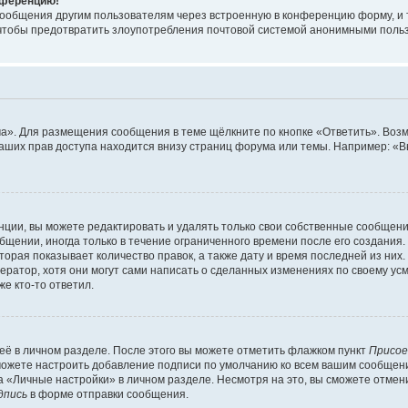
онференцию!
сообщения другим пользователям через встроенную в конференцию форму, и 
, чтобы предотвратить злоупотребления почтовой системой анонимными поль
ма». Для размещения сообщения в теме щёлкните по кнопке «Ответить». Воз
ваших прав доступа находится внизу страниц форума или темы. Например: «
ции, вы можете редактировать и удалять только свои собственные сообщени
щении, иногда только в течение ограниченного времени после его создания. 
орая показывает количество правок, а также дату и время последней из них.
ратор, хотя они могут сами написать о сделанных изменениях по своему усм
е кто-то ответил.
её в личном разделе. После этого вы можете отметить флажком пункт
Присое
можете настроить добавление подписи по умолчанию ко всем вашим сообщен
 «Личные настройки» в личном разделе. Несмотря на это, вы сможете отмен
дпись
в форме отправки сообщения.