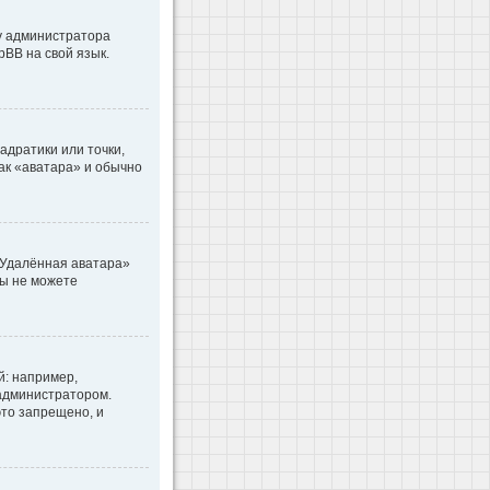
 у администратора
pBB на свой язык.
адратики или точки,
как «аватара» и обычно
«Удалённая аватара»
вы не можете
: например,
 администратором.
то запрещено, и