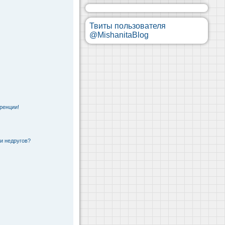
Твиты пользователя
@MishanitaBlog
ренции!
 и недругов?