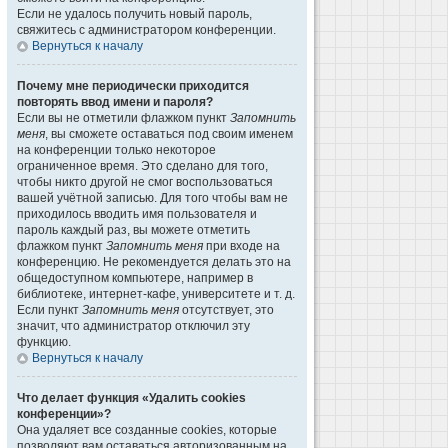
Если не удалось получить новый пароль,
свяжитесь с администратором конференции.
Вернуться к началу
Почему мне периодически приходится
повторять ввод имени и пароля?
Если вы не отметили флажком пункт
Запомнить
меня
, вы сможете оставаться под своим именем
на конференции только некоторое
ограниченное время. Это сделано для того,
чтобы никто другой не смог воспользоваться
вашей учётной записью. Для того чтобы вам не
приходилось вводить имя пользователя и
пароль каждый раз, вы можете отметить
флажком пункт
Запомнить меня
при входе на
конференцию. Не рекомендуется делать это на
общедоступном компьютере, например в
библиотеке, интернет-кафе, университете и т. д.
Если пункт
Запомнить меня
отсутствует, это
значит, что администратор отключил эту
функцию.
Вернуться к началу
Что делает функция «Удалить cookies
конференции»?
Она удаляет все созданные cookies, которые
позволяют вам оставаться авторизованным на