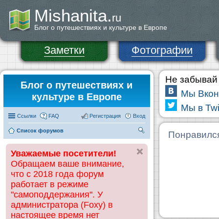
Mishanita.
ru
Блог о путешествиях и культуре в Европе
Заметки
Фотографии
Не забывай 
Блог о путешествиях и
Мы Вкон
культуре в Европе
Мы в Twi
Ссылки
FAQ
Регистрация
Вход
Список форумов
П
Понравилс
ои
Уважаемые посетители!
ск
Обращаем ваше внимание,
что с 2018 года форум
работает в режиме
"самоподдержания". У
администратора (Foxy) в
настоящее время нет