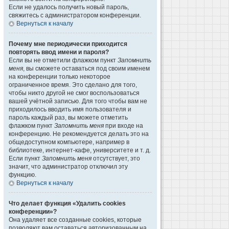
Если не удалось получить новый пароль,
свяжитесь с администратором конференции.
Вернуться к началу
Почему мне периодически приходится
повторять ввод имени и пароля?
Если вы не отметили флажком пункт
Запомнить
меня
, вы сможете оставаться под своим именем
на конференции только некоторое
ограниченное время. Это сделано для того,
чтобы никто другой не смог воспользоваться
вашей учётной записью. Для того чтобы вам не
приходилось вводить имя пользователя и
пароль каждый раз, вы можете отметить
флажком пункт
Запомнить меня
при входе на
конференцию. Не рекомендуется делать это на
общедоступном компьютере, например в
библиотеке, интернет-кафе, университете и т. д.
Если пункт
Запомнить меня
отсутствует, это
значит, что администратор отключил эту
функцию.
Вернуться к началу
Что делает функция «Удалить cookies
конференции»?
Она удаляет все созданные cookies, которые
позволяют вам оставаться авторизованным на