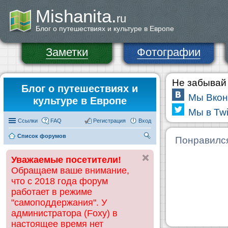
Mishanita.
ru
Блог о путешествиях и культуре в Европе
Заметки
Фотографии
Не забывай 
Блог о путешествиях и
Мы Вкон
культуре в Европе
Мы в Twi
Ссылки
FAQ
Регистрация
Вход
Список форумов
П
Понравилс
ои
Уважаемые посетители!
ск
Обращаем ваше внимание,
что с 2018 года форум
работает в режиме
"самоподдержания". У
администратора (Foxy) в
настоящее время нет