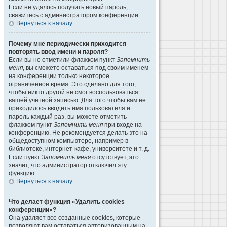
Если не удалось получить новый пароль,
свяжитесь с администратором конференции.
Вернуться к началу
Почему мне периодически приходится
повторять ввод имени и пароля?
Если вы не отметили флажком пункт
Запомнить
меня
, вы сможете оставаться под своим именем
на конференции только некоторое
ограниченное время. Это сделано для того,
чтобы никто другой не смог воспользоваться
вашей учётной записью. Для того чтобы вам не
приходилось вводить имя пользователя и
пароль каждый раз, вы можете отметить
флажком пункт
Запомнить меня
при входе на
конференцию. Не рекомендуется делать это на
общедоступном компьютере, например в
библиотеке, интернет-кафе, университете и т. д.
Если пункт
Запомнить меня
отсутствует, это
значит, что администратор отключил эту
функцию.
Вернуться к началу
Что делает функция «Удалить cookies
конференции»?
Она удаляет все созданные cookies, которые
позволяют вам оставаться авторизованным на