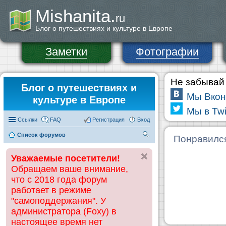
Mishanita.
ru
Блог о путешествиях и культуре в Европе
Заметки
Фотографии
Не забывай 
Блог о путешествиях и
Мы Вкон
культуре в Европе
Мы в Twi
Ссылки
FAQ
Регистрация
Вход
Список форумов
П
Понравилс
ои
Уважаемые посетители!
ск
Обращаем ваше внимание,
что с 2018 года форум
работает в режиме
"самоподдержания". У
администратора (Foxy) в
настоящее время нет