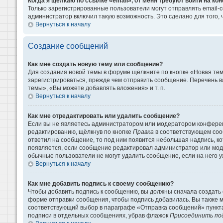
Когда я щёлкаю по ссылке «email», от меня требуют войти на к
Только зарегистрированные пользователи могут отправлять email-
администратор включил такую возможность. Это сделано для того
Вернуться к началу
Создание сообщений
Как мне создать новую тему или сообщение?
Для создания новой темы в форуме щёлкните по кнопке «Новая те
зарегистрироваться, прежде чем отправить сообщение. Перечень 
темы», «Вы можете добавлять вложения» и т. п.
Вернуться к началу
Как мне отредактировать или удалить сообщение?
Если вы не являетесь администратором или модератором конферен
редактированию, щёлкнув по кнопке
Правка
в соответствующем сооб
ответил на сообщение, то под ним появится небольшая надпись, кот
появляется, если сообщение редактировал администратор или моде
обычные пользователи не могут удалить сообщение, если на него уж
Вернуться к началу
Как мне добавить подпись к своему сообщению?
Чтобы добавить подпись к сообщению, вы должны сначала создать 
форме отправки сообщения, чтобы подпись добавилась. Вы также 
соответствующий выбор в параграфе «Отправка сообщений» пункта
подписи в отдельных сообщениях, убрав флажок
Присоединить по