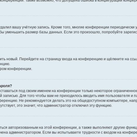
к конференции. Также возможно, что допущена ошибка в конфигурации конфер
удалил вашу учётную запись. Кроме того, многие конференции периодически
бы уменьшить размер базы данных. Если это произошло, попробуйте зарегис
учить новый. Перейдите на страницу входа на конференцию и щёлкните на сс
енцию.
ором конференции.
ароля?
оставаться под своим именем на конференции только некоторое ограниченно
ой записью. Для того чтобы вам не приходилось вводить имя пользователя и п
ференцию. Не рекомендуется делать это на общедоступном компьютере, напр
утствует, это значит, что администратор отключил эту функцию.
ться авторизованным на этой конференции, а также выполняют другие функци
чена администратором. Если вы испытываете трудности с входом на конфер