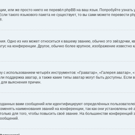
ии, или же просто никто не перевёл phpBB на ваш язык. Попробуйте узнать
сли такого языкового пакета не существует, то вы сами можете перевести ph
®.
я. Одно из них может относиться к вашему званию, обычно это звёздочки, кв
атус на конференции. Другое, обычно более крупное, изображение известно 
у с использованием четырёх инструментов: «Граватар», «Галерея аватар», 
ли поддержка аватар, а также какие типы аватар могут быть доступны. Если 
 для выяснения причин.
озданных вами сообщений или идентифицируют определённых пользователей
зменять наименования званий на конференции, так как они установлены её
лько для того, чтобы повысить своё звание. На большинстве конференций э
сообщений.