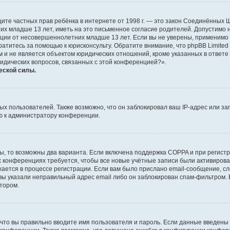
о защите частных прав ребёнка в интернете от 1998 г. — это закон Соединённых
х младше 13 лет, иметь на это письменное согласие родителей. Допустимо 
и от несовершеннолетних младше 13 лет. Если вы не уверены, применимо ли 
атитесь за помощью к юрисконсульту. Обратите внимание, что phpBB Limite
и не является объектом юридических отношений, кроме указанных в ответе 
ридических вопросов, связанных с этой конференцией?».
еской силы.
 пользователей. Также возможно, что он заблокировал ваш IP-адрес или за
ю к администратору конференции.
ы, то возможны два варианта. Если включена поддержка COPPA и при регистр
х конференциях требуется, чтобы все новые учётные записи были активиро
ается в процессе регистрации. Если вам было прислано email-сообщение, с
 вы указали неправильный адрес email либо он заблокирован спам-фильтром. 
тором.
что вы правильно вводите имя пользователя и пароль. Если данные введены 