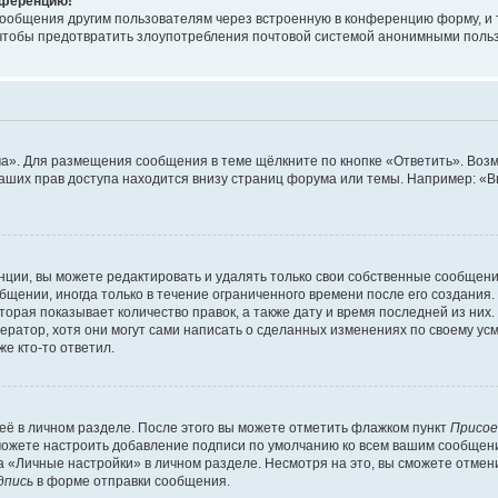
онференцию!
сообщения другим пользователям через встроенную в конференцию форму, и 
, чтобы предотвратить злоупотребления почтовой системой анонимными поль
ма». Для размещения сообщения в теме щёлкните по кнопке «Ответить». Воз
ваших прав доступа находится внизу страниц форума или темы. Например: «
ции, вы можете редактировать и удалять только свои собственные сообщени
щении, иногда только в течение ограниченного времени после его создания. 
орая показывает количество правок, а также дату и время последней из них.
ратор, хотя они могут сами написать о сделанных изменениях по своему усм
е кто-то ответил.
её в личном разделе. После этого вы можете отметить флажком пункт
Присое
можете настроить добавление подписи по умолчанию ко всем вашим сообщен
 «Личные настройки» в личном разделе. Несмотря на это, вы сможете отмен
дпись
в форме отправки сообщения.