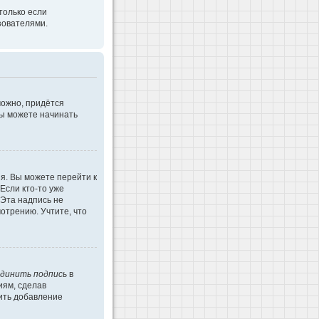
только если
зователями.
можно, придётся
Вы можете начинать
я. Вы можете перейти к
Если кто-то уже
 Эта надпись не
отрению. Учтите, что
динить подпись
в
иям, сделав
ить добавление