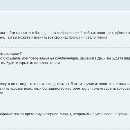
астройки хранятся в базе данных конференции. Чтобы изменить их, щёлкнит
дел
. Там вы можете изменить все свои настройки и предпочтения.
онференции»?
ию
Скрывать моё пребывание на конференции
. Выберите
Да
, и вы будете ви
х вы будете скрытым пользователем.
су, а не к тому, в котором находитесь вы. В этом случае измените в личных 
изменять часовой пояс, как и большинство настроек, могут только зарегистриро
то.
тображается по-прежнему неверное, значит, неправильно установлено время 