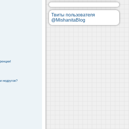
Твиты пользователя
@MishanitaBlog
ренции!
 и недругов?