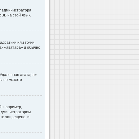
 у администратора
pBB на свой язык.
адратики или точки,
как «аватара» и обычно
«Удалённая аватара»
вы не можете
: например,
 администратором.
то запрещено, и