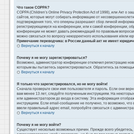
Что такое COPPA?
COPPA (Children’s Online Privacy Protection Act of 1998), или Акт 
сайтов, которые могут собирать информацию от несовершеннолетни
подтверждения того, что опекуны разрешают сбор личной информаци
регистрирующемуся на конференции, или к самой конференции, обр
конференции не может давать рекомендаций по правовым вопросам 
можно связаться по вопросу некорректного использования и/или ю
Примечание переводчика: в России данный акт не имеет юридич
Вернуться к началу
Почему я не могу зарегистрироваться?
Возможно, администратор конференции отключил регистрацию новых
которым вы пытаетесь зарегистрироваться. Обратитесь за помощь
Вернуться к началу
Я только что зарегистрировался, но не могу войти!
Сначала проверьте свои имя пользователя и пароль. Если они верн
вам менее 13 лет, следуйте полученным инструкциям. На некоторы
или администратором до входа в систему. Эта информация отображ
инструкциям. Если email-сообщение не получено, то возможно, что
ввели правильный адрес email, попробуйте связаться с администра
Вернуться к началу
Почему я не могу войти?
Существует несколько возможных причин. Прежде всего убедитесь, 