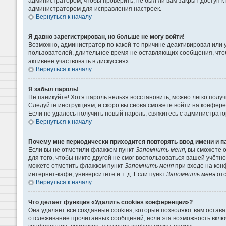
администратором, чтобы проверить, не был ли вам закрыт доступ 
администратором для исправления настроек.
Вернуться к началу
Я давно зарегистрирован, но больше не могу войти!
Возможно, администратор по какой-то причине деактивировал или 
пользователей, длительное время не оставляющих сообщения, что
активнее участвовать в дискуссиях.
Вернуться к началу
Я забыл пароль!
Не паникуйте! Хотя пароль нельзя восстановить, можно легко пол
Следуйте инструкциям, и скоро вы снова сможете войти на конфер
Если не удалось получить новый пароль, свяжитесь с администрат
Вернуться к началу
Почему мне периодически приходится повторять ввод имени и п
Если вы не отметили флажком пункт
Запомнить меня
, вы сможете 
для того, чтобы никто другой не смог воспользоваться вашей учётн
можете отметить флажком пункт
Запомнить меня
при входе на кон
интернет-кафе, университете и т. д. Если пункт
Запомнить меня
отс
Вернуться к началу
Что делает функция «Удалить cookies конференции»?
Она удаляет все созданные cookies, которые позволяют вам остава
отслеживание прочитанных сообщений, если эта возможность вклю