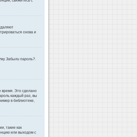
енции, свяжитесь с
 удаляют
трироваться снова и
ылку
Забыли пароль?
.
е время. Это сделано
ароль каждый раз, вы
имер в библиотеке,
и, такие как
енцию или выходом с