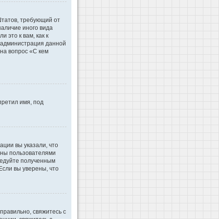
 Штатов, требующий от
наличие иного вида
это к вам, как к
d администрация данной
на вопрос «С кем
претил имя, под
ации вы указали, что
ваны пользователями
ледуйте полученным
Если вы уверены, что
правильно, свяжитесь с