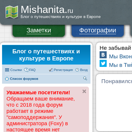
Mishanita.
ru
Блог о путешествиях и культуре в Европе
Заметки
Фотографии
Не забывай 
Блог о путешествиях и
Мы Вкон
культуре в Европе
Мы в Twi
Ссылки
FAQ
Регистрация
Вход
Список форумов
П
Понравилс
ои
Уважаемые посетители!
ск
Обращаем ваше внимание,
что с 2018 года форум
работает в режиме
"самоподдержания". У
администратора (Foxy) в
настоящее время нет