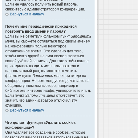
Если не удалось получить новый пароль,
свяжитесь с администратором конференции.
Вернуться к началу
Почему мне периодически приходится
повторять ввод имени и пароля?
Если вы не отметили флажком пункт
Запомнить
меня
, вы сможете оставаться под своим именем
на конференции только некоторое
ограниченное время. Это сделано для того,
чтобы никто другой не смог воспользоваться
вашей учётной записью. Для того чтобы вам не
приходилось вводить имя пользователя и
пароль каждый раз, вы можете отметить
флажком пункт
Запомнить меня
при входе на
конференцию. Не рекомендуется делать это на
общедоступном компьютере, например в
библиотеке, интернет-кафе, университете и т. д.
Если пункт
Запомнить меня
отсутствует, это
значит, что администратор отключил эту
функцию.
Вернуться к началу
Что делает функция «Удалить cookies
конференции»?
Она удаляет все созданные cookies, которые
позволяют вам оставаться авторизованным на