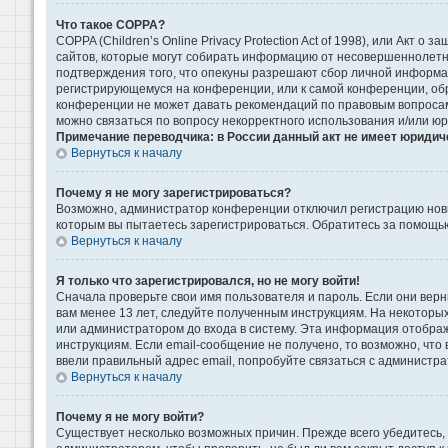
Что такое COPPA?
COPPA (Children’s Online Privacy Protection Act of 1998), или Акт 
сайтов, которые могут собирать информацию от несовершеннолетни
подтверждения того, что опекуны разрешают сбор личной информаци
регистрирующемуся на конференции, или к самой конференции, обр
конференции не может давать рекомендаций по правовым вопросам 
можно связаться по вопросу некорректного использования и/или ю
Примечание переводчика: в России данный акт не имеет юридич
Вернуться к началу
Почему я не могу зарегистрироваться?
Возможно, администратор конференции отключил регистрацию новых
которым вы пытаетесь зарегистрироваться. Обратитесь за помощь
Вернуться к началу
Я только что зарегистрировался, но не могу войти!
Сначала проверьте свои имя пользователя и пароль. Если они верн
вам менее 13 лет, следуйте полученным инструкциям. На некоторы
или администратором до входа в систему. Эта информация отображ
инструкциям. Если email-сообщение не получено, то возможно, что
ввели правильный адрес email, попробуйте связаться с администра
Вернуться к началу
Почему я не могу войти?
Существует несколько возможных причин. Прежде всего убедитесь, 