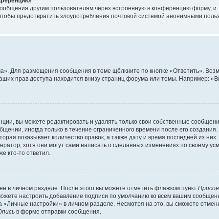
онференцию!
сообщения другим пользователям через встроенную в конференцию форму, и 
, чтобы предотвратить злоупотребления почтовой системой анонимными поль
ма». Для размещения сообщения в теме щёлкните по кнопке «Ответить». Воз
ваших прав доступа находится внизу страниц форума или темы. Например: «
ции, вы можете редактировать и удалять только свои собственные сообщени
щении, иногда только в течение ограниченного времени после его создания. 
орая показывает количество правок, а также дату и время последней из них.
ратор, хотя они могут сами написать о сделанных изменениях по своему усм
е кто-то ответил.
её в личном разделе. После этого вы можете отметить флажком пункт
Присое
можете настроить добавление подписи по умолчанию ко всем вашим сообщен
 «Личные настройки» в личном разделе. Несмотря на это, вы сможете отмен
дпись
в форме отправки сообщения.