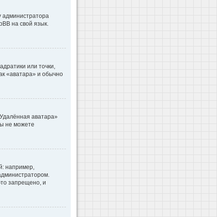
 у администратора
pBB на свой язык.
адратики или точки,
как «аватара» и обычно
«Удалённая аватара»
вы не можете
: например,
 администратором.
то запрещено, и