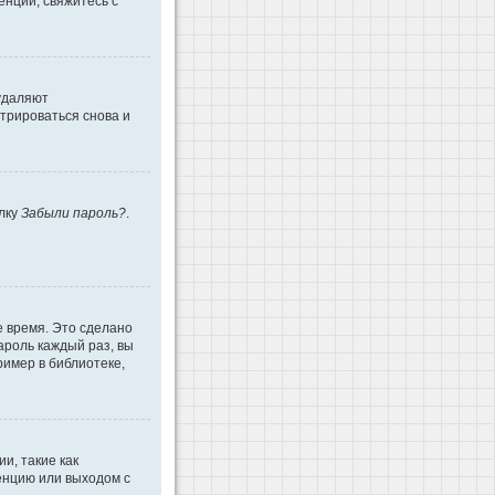
енции, свяжитесь с
 удаляют
трироваться снова и
ылку
Забыли пароль?
.
е время. Это сделано
ароль каждый раз, вы
имер в библиотеке,
и, такие как
енцию или выходом с