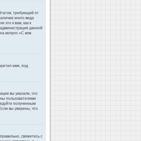
 Штатов, требующий от
наличие иного вида
это к вам, как к
d администрация данной
на вопрос «С кем
претил имя, под
ации вы указали, что
ваны пользователями
ледуйте полученным
Если вы уверены, что
правильно, свяжитесь с