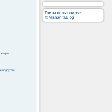
Твиты пользователя
@MishanitaBlog
ренции!
 и недругов?