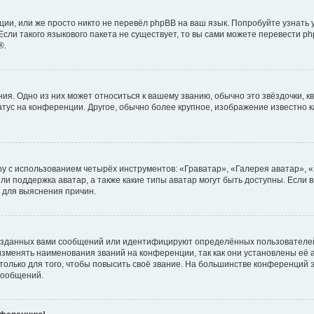
ии, или же просто никто не перевёл phpBB на ваш язык. Попробуйте узнать
сли такого языкового пакета не существует, то вы сами можете перевести ph
®.
я. Одно из них может относиться к вашему званию, обычно это звёздочки, кв
атус на конференции. Другое, обычно более крупное, изображение известно 
у с использованием четырёх инструментов: «Граватар», «Галерея аватар», 
ли поддержка аватар, а также какие типы аватар могут быть доступны. Если 
 для выяснения причин.
озданных вами сообщений или идентифицируют определённых пользователей
зменять наименования званий на конференции, так как они установлены её
лько для того, чтобы повысить своё звание. На большинстве конференций э
сообщений.