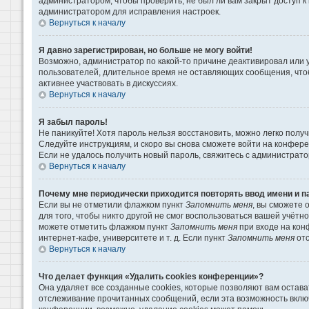
администратором, чтобы проверить, не был ли вам закрыт доступ 
администратором для исправления настроек.
Вернуться к началу
Я давно зарегистрирован, но больше не могу войти!
Возможно, администратор по какой-то причине деактивировал или 
пользователей, длительное время не оставляющих сообщения, что
активнее участвовать в дискуссиях.
Вернуться к началу
Я забыл пароль!
Не паникуйте! Хотя пароль нельзя восстановить, можно легко пол
Следуйте инструкциям, и скоро вы снова сможете войти на конфер
Если не удалось получить новый пароль, свяжитесь с администрат
Вернуться к началу
Почему мне периодически приходится повторять ввод имени и п
Если вы не отметили флажком пункт
Запомнить меня
, вы сможете 
для того, чтобы никто другой не смог воспользоваться вашей учётн
можете отметить флажком пункт
Запомнить меня
при входе на кон
интернет-кафе, университете и т. д. Если пункт
Запомнить меня
отс
Вернуться к началу
Что делает функция «Удалить cookies конференции»?
Она удаляет все созданные cookies, которые позволяют вам остава
отслеживание прочитанных сообщений, если эта возможность вклю