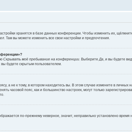
астройки хранятся в базе данных конференции. Чтобы изменить их, щёлкнит
дел
. Там вы можете изменить все свои настройки и предпочтения.
онференции»?
ию
Скрывать моё пребывание на конференции
. Выберите
Да
, и вы будете ви
х вы будете скрытым пользователем.
су, а не к тому, в котором находитесь вы. В этом случае измените в личных 
изменять часовой пояс, как и большинство настроек, могут только зарегистриро
то.
тображается по-прежнему неверное, значит, неправильно установлено время 