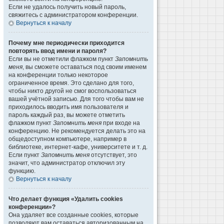
Если не удалось получить новый пароль,
свяжитесь с администратором конференции.
Вернуться к началу
Почему мне периодически приходится
повторять ввод имени и пароля?
Если вы не отметили флажком пункт
Запомнить
меня
, вы сможете оставаться под своим именем
на конференции только некоторое
ограниченное время. Это сделано для того,
чтобы никто другой не смог воспользоваться
вашей учётной записью. Для того чтобы вам не
приходилось вводить имя пользователя и
пароль каждый раз, вы можете отметить
флажком пункт
Запомнить меня
при входе на
конференцию. Не рекомендуется делать это на
общедоступном компьютере, например в
библиотеке, интернет-кафе, университете и т. д.
Если пункт
Запомнить меня
отсутствует, это
значит, что администратор отключил эту
функцию.
Вернуться к началу
Что делает функция «Удалить cookies
конференции»?
Она удаляет все созданные cookies, которые
позволяют вам оставаться авторизованным на