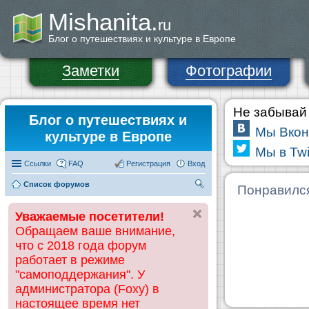
Mishanita.
ru
Блог о путешествиях и культуре в Европе
Заметки
Фотографии
Не забывай 
Блог о путешествиях и
Мы Вкон
культуре в Европе
Мы в Twi
Ссылки
FAQ
Регистрация
Вход
Список форумов
П
Понравилс
ои
Уважаемые посетители!
ск
Обращаем ваше внимание,
что с 2018 года форум
работает в режиме
"самоподдержания". У
администратора (Foxy) в
настоящее время нет