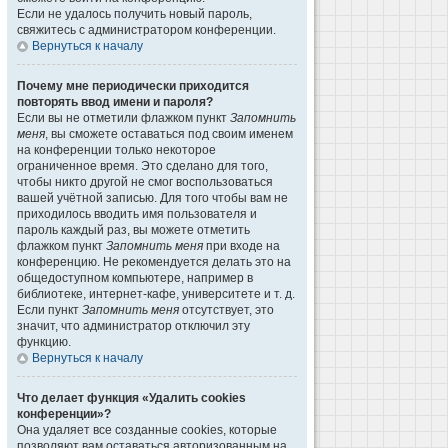
Если не удалось получить новый пароль,
свяжитесь с администратором конференции.
Вернуться к началу
Почему мне периодически приходится
повторять ввод имени и пароля?
Если вы не отметили флажком пункт
Запомнить
меня
, вы сможете оставаться под своим именем
на конференции только некоторое
ограниченное время. Это сделано для того,
чтобы никто другой не смог воспользоваться
вашей учётной записью. Для того чтобы вам не
приходилось вводить имя пользователя и
пароль каждый раз, вы можете отметить
флажком пункт
Запомнить меня
при входе на
конференцию. Не рекомендуется делать это на
общедоступном компьютере, например в
библиотеке, интернет-кафе, университете и т. д.
Если пункт
Запомнить меня
отсутствует, это
значит, что администратор отключил эту
функцию.
Вернуться к началу
Что делает функция «Удалить cookies
конференции»?
Она удаляет все созданные cookies, которые
позволяют вам оставаться авторизованным на