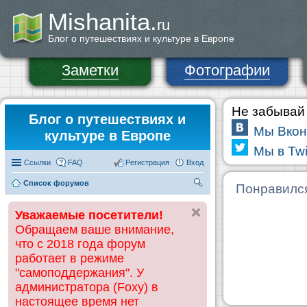
Mishanita.
ru
Блог о путешествиях и культуре в Европе
Заметки
Фотографии
Не забывай 
Блог о путешествиях и
Мы Вкон
культуре в Европе
Мы в Twi
Ссылки
FAQ
Регистрация
Вход
Список форумов
П
Понравилс
ои
Уважаемые посетители!
ск
Обращаем ваше внимание,
что с 2018 года форум
работает в режиме
"самоподдержания". У
администратора (Foxy) в
настоящее время нет