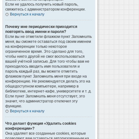
Если не удалось получить новый пароль,
свяжитесь с администратором конференции.
Вернуться к началу
Почему мне периодически приходится
повторять ввод имени и пароля?
Если вы не отметили флажком пункт
Запомнить
меня
, вы сможете оставаться под своим именем
на конференции только некоторое
ограниченное время. Это сделано для того,
чтобы никто другой не смог воспользоваться
вашей учётной записью. Для того чтобы вам не
приходилось вводить имя пользователя и
пароль каждый раз, вы можете отметить
флажком пункт
Запомнить меня
при входе на
конференцию. Не рекомендуется делать это на
общедоступном компьютере, например в
библиотеке, интернет-кафе, университете и т. д.
Если пункт
Запомнить меня
отсутствует, это
значит, что администратор отключил эту
функцию.
Вернуться к началу
Что делает функция «Удалить cookies
конференции»?
Она удаляет все созданные cookies, которые
позволяют вам оставаться авторизованным на