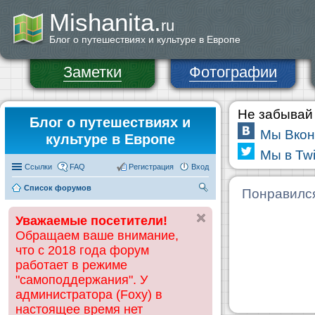
Mishanita.
ru
Блог о путешествиях и культуре в Европе
Заметки
Фотографии
Не забывай 
Блог о путешествиях и
Мы Вкон
культуре в Европе
Мы в Twi
Ссылки
FAQ
Регистрация
Вход
Список форумов
П
Понравилс
ои
Уважаемые посетители!
ск
Обращаем ваше внимание,
что с 2018 года форум
работает в режиме
"самоподдержания". У
администратора (Foxy) в
настоящее время нет