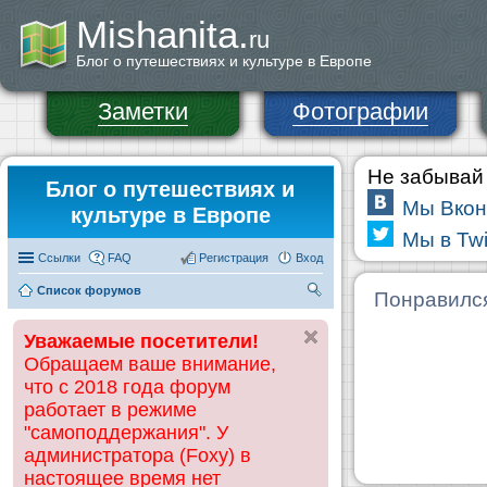
Mishanita.
ru
Блог о путешествиях и культуре в Европе
Заметки
Фотографии
Не забывай 
Блог о путешествиях и
Мы Вкон
культуре в Европе
Мы в Twi
Ссылки
FAQ
Регистрация
Вход
Список форумов
П
Понравилс
ои
Уважаемые посетители!
ск
Обращаем ваше внимание,
что с 2018 года форум
работает в режиме
"самоподдержания". У
администратора (Foxy) в
настоящее время нет