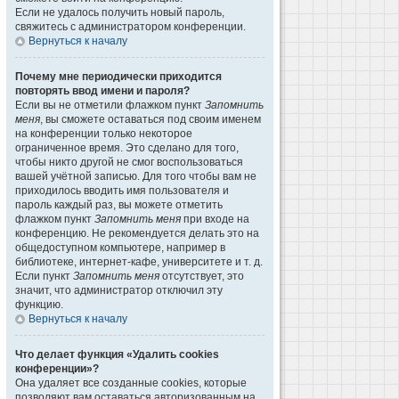
Если не удалось получить новый пароль,
свяжитесь с администратором конференции.
Вернуться к началу
Почему мне периодически приходится
повторять ввод имени и пароля?
Если вы не отметили флажком пункт
Запомнить
меня
, вы сможете оставаться под своим именем
на конференции только некоторое
ограниченное время. Это сделано для того,
чтобы никто другой не смог воспользоваться
вашей учётной записью. Для того чтобы вам не
приходилось вводить имя пользователя и
пароль каждый раз, вы можете отметить
флажком пункт
Запомнить меня
при входе на
конференцию. Не рекомендуется делать это на
общедоступном компьютере, например в
библиотеке, интернет-кафе, университете и т. д.
Если пункт
Запомнить меня
отсутствует, это
значит, что администратор отключил эту
функцию.
Вернуться к началу
Что делает функция «Удалить cookies
конференции»?
Она удаляет все созданные cookies, которые
позволяют вам оставаться авторизованным на