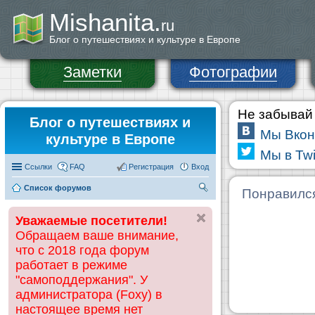
Mishanita.
ru
Блог о путешествиях и культуре в Европе
Заметки
Фотографии
Не забывай 
Блог о путешествиях и
Мы Вкон
культуре в Европе
Мы в Twi
Ссылки
FAQ
Регистрация
Вход
Список форумов
П
Понравилс
ои
Уважаемые посетители!
ск
Обращаем ваше внимание,
что с 2018 года форум
работает в режиме
"самоподдержания". У
администратора (Foxy) в
настоящее время нет