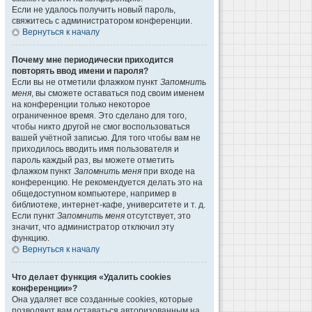
Если не удалось получить новый пароль,
свяжитесь с администратором конференции.
Вернуться к началу
Почему мне периодически приходится
повторять ввод имени и пароля?
Если вы не отметили флажком пункт
Запомнить
меня
, вы сможете оставаться под своим именем
на конференции только некоторое
ограниченное время. Это сделано для того,
чтобы никто другой не смог воспользоваться
вашей учётной записью. Для того чтобы вам не
приходилось вводить имя пользователя и
пароль каждый раз, вы можете отметить
флажком пункт
Запомнить меня
при входе на
конференцию. Не рекомендуется делать это на
общедоступном компьютере, например в
библиотеке, интернет-кафе, университете и т. д.
Если пункт
Запомнить меня
отсутствует, это
значит, что администратор отключил эту
функцию.
Вернуться к началу
Что делает функция «Удалить cookies
конференции»?
Она удаляет все созданные cookies, которые
позволяют вам оставаться авторизованным на