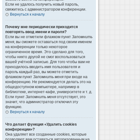
Если не удалось получить новый пароль,
свяжитесь с администратором конференции.
Вернуться к началу
Почему мне периодически приходится
повторять ввод имени и пароля?
Если вы не отметили флажком пункт
Запомнить
меня
, вы сможете оставаться под своим именем
на конференции только некоторое
ограниченное время. Это сделано для того,
чтобы никто другой не смог воспользоваться
вашей учётной записью. Для того чтобы вам не
приходилось вводить имя пользователя и
пароль каждый раз, вы можете отметить
флажком пункт
Запомнить меня
при входе на
конференцию. Не рекомендуется делать это на
общедоступном компьютере, например в
библиотеке, интернет-кафе, университете и т. д.
Если пункт
Запомнить меня
отсутствует, это
значит, что администратор отключил эту
функцию.
Вернуться к началу
Что делает функция «Удалить cookies
конференции»?
Она удаляет все созданные cookies, которые
позволяют вам оставаться авторизованным на