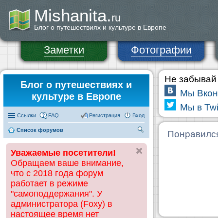
Mishanita.
ru
Блог о путешествиях и культуре в Европе
Заметки
Фотографии
Не забывай 
Блог о путешествиях и
Мы Вкон
культуре в Европе
Мы в Twi
Ссылки
FAQ
Регистрация
Вход
Список форумов
П
Понравилс
ои
Уважаемые посетители!
ск
Обращаем ваше внимание,
что с 2018 года форум
работает в режиме
"самоподдержания". У
администратора (Foxy) в
настоящее время нет