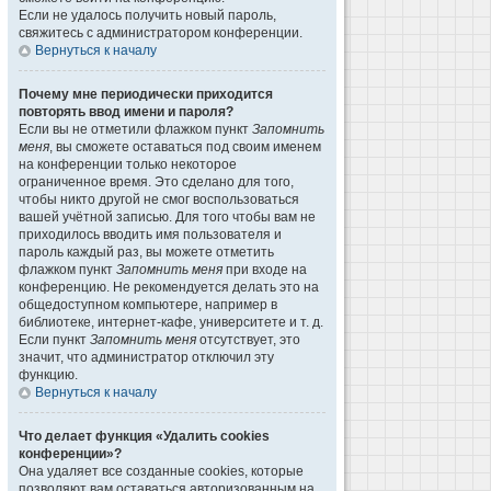
Если не удалось получить новый пароль,
свяжитесь с администратором конференции.
Вернуться к началу
Почему мне периодически приходится
повторять ввод имени и пароля?
Если вы не отметили флажком пункт
Запомнить
меня
, вы сможете оставаться под своим именем
на конференции только некоторое
ограниченное время. Это сделано для того,
чтобы никто другой не смог воспользоваться
вашей учётной записью. Для того чтобы вам не
приходилось вводить имя пользователя и
пароль каждый раз, вы можете отметить
флажком пункт
Запомнить меня
при входе на
конференцию. Не рекомендуется делать это на
общедоступном компьютере, например в
библиотеке, интернет-кафе, университете и т. д.
Если пункт
Запомнить меня
отсутствует, это
значит, что администратор отключил эту
функцию.
Вернуться к началу
Что делает функция «Удалить cookies
конференции»?
Она удаляет все созданные cookies, которые
позволяют вам оставаться авторизованным на