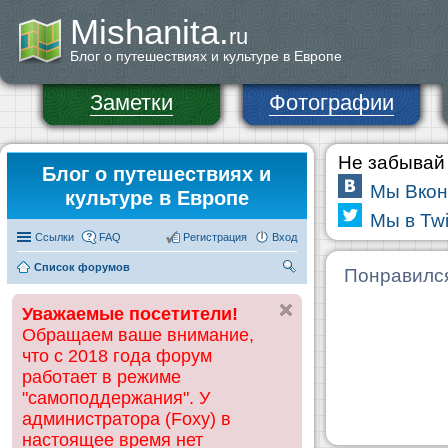
Mishanita.
ru
Блог о путешествиях и культуре в Европе
Заметки
Фотографии
Не забывай 
Блог о путешествиях и
Мы Вкон
культуре в Европе
Мы в Twi
Ссылки
FAQ
Регистрация
Вход
Список форумов
П
Понравилс
ои
Уважаемые посетители!
ск
Обращаем ваше внимание,
что с 2018 года форум
работает в режиме
"самоподдержания". У
администратора (Foxy) в
настоящее время нет