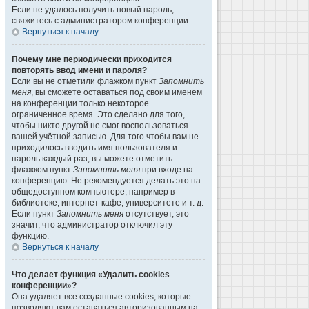
Если не удалось получить новый пароль,
свяжитесь с администратором конференции.
Вернуться к началу
Почему мне периодически приходится
повторять ввод имени и пароля?
Если вы не отметили флажком пункт
Запомнить
меня
, вы сможете оставаться под своим именем
на конференции только некоторое
ограниченное время. Это сделано для того,
чтобы никто другой не смог воспользоваться
вашей учётной записью. Для того чтобы вам не
приходилось вводить имя пользователя и
пароль каждый раз, вы можете отметить
флажком пункт
Запомнить меня
при входе на
конференцию. Не рекомендуется делать это на
общедоступном компьютере, например в
библиотеке, интернет-кафе, университете и т. д.
Если пункт
Запомнить меня
отсутствует, это
значит, что администратор отключил эту
функцию.
Вернуться к началу
Что делает функция «Удалить cookies
конференции»?
Она удаляет все созданные cookies, которые
позволяют вам оставаться авторизованным на