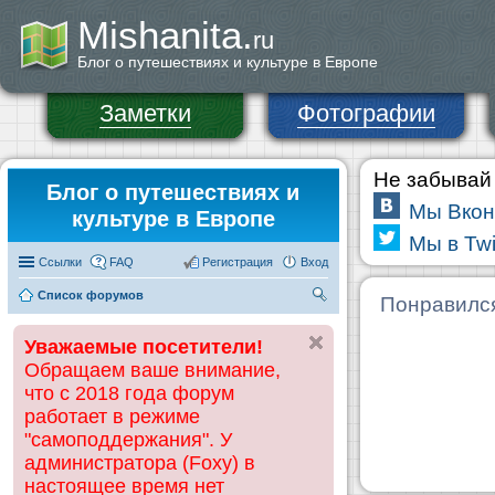
Mishanita.
ru
Блог о путешествиях и культуре в Европе
Заметки
Фотографии
Не забывай 
Блог о путешествиях и
Мы Вкон
культуре в Европе
Мы в Twi
Ссылки
FAQ
Регистрация
Вход
Список форумов
П
Понравилс
ои
Уважаемые посетители!
ск
Обращаем ваше внимание,
что с 2018 года форум
работает в режиме
"самоподдержания". У
администратора (Foxy) в
настоящее время нет