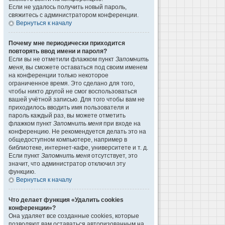
Если не удалось получить новый пароль,
свяжитесь с администратором конференции.
Вернуться к началу
Почему мне периодически приходится
повторять ввод имени и пароля?
Если вы не отметили флажком пункт
Запомнить
меня
, вы сможете оставаться под своим именем
на конференции только некоторое
ограниченное время. Это сделано для того,
чтобы никто другой не смог воспользоваться
вашей учётной записью. Для того чтобы вам не
приходилось вводить имя пользователя и
пароль каждый раз, вы можете отметить
флажком пункт
Запомнить меня
при входе на
конференцию. Не рекомендуется делать это на
общедоступном компьютере, например в
библиотеке, интернет-кафе, университете и т. д.
Если пункт
Запомнить меня
отсутствует, это
значит, что администратор отключил эту
функцию.
Вернуться к началу
Что делает функция «Удалить cookies
конференции»?
Она удаляет все созданные cookies, которые
позволяют вам оставаться авторизованным на