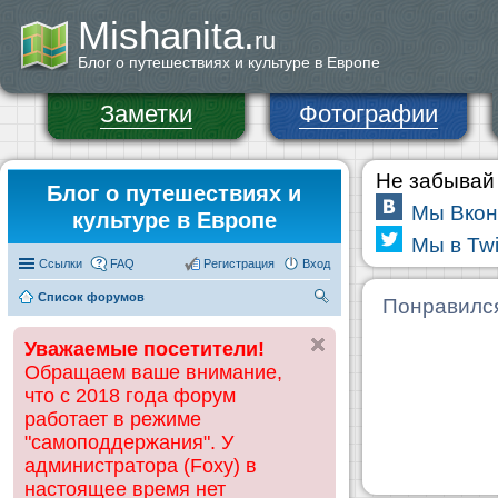
Mishanita.
ru
Блог о путешествиях и культуре в Европе
Заметки
Фотографии
Не забывай 
Блог о путешествиях и
Мы Вкон
культуре в Европе
Мы в Twi
Ссылки
FAQ
Регистрация
Вход
Список форумов
П
Понравилс
ои
Уважаемые посетители!
ск
Обращаем ваше внимание,
что с 2018 года форум
работает в режиме
"самоподдержания". У
администратора (Foxy) в
настоящее время нет